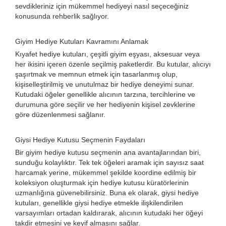
sevdikleriniz için mükemmel hediyeyi nasıl seçeceğiniz
konusunda rehberlik sağlıyor.
Giyim Hediye Kutuları Kavramını Anlamak
Kıyafet hediye kutuları, çeşitli giyim eşyası, aksesuar veya
her ikisini içeren özenle seçilmiş paketlerdir. Bu kutular, alıcıyı
şaşırtmak ve memnun etmek için tasarlanmış olup,
kişiselleştirilmiş ve unutulmaz bir hediye deneyimi sunar.
Kutudaki öğeler genellikle alıcının tarzına, tercihlerine ve
durumuna göre seçilir ve her hediyenin kişisel zevklerine
göre düzenlenmesi sağlanır.
Giysi Hediye Kutusu Seçmenin Faydaları
Bir giyim hediye kutusu seçmenin ana avantajlarından biri,
sunduğu kolaylıktır. Tek tek öğeleri aramak için sayısız saat
harcamak yerine, mükemmel şekilde koordine edilmiş bir
koleksiyon oluşturmak için hediye kutusu küratörlerinin
uzmanlığına güvenebilirsiniz. Buna ek olarak, giysi hediye
kutuları, genellikle giysi hediye etmekle ilişkilendirilen
varsayımları ortadan kaldırarak, alıcının kutudaki her öğeyi
takdir etmesini ve keyif almasını sağlar.