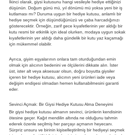
İkinci olarak, giysi kutusunu hangi vesileyle hediye ettiğinizi
düşünün. Doğum günü mü, yıl dönümü mü yoksa yeni bir iş
kutlaması mı? Duruma uygun bir hediye kutusu, anlamlı bir
hediye seçmek için düşündüğünüzü ve çaba harcadığınızı
gösterecektir. Örneğin, zarif gece kıyafetlerinin yer aldığı bir
kutu resmi bir etkinlik için ideal olurken, modaya uygun sokak
kıyafetlerinin yer aldığı daha gündelik bir kutu yaz kaçamağı
için mükemmel olabilir.
Ayrıca, giyim eşyalarının onlara tam oturduğundan emin
olmak için alıcının bedenini ve ölçülerini dikkate alın. İster
üst, ister alt veya aksesuar olsun, doğru boyutta giysiler
içeren bir hediye kutusu, alıcının yeni ürünleri iade veya
değişim endişesi olmadan hemen kullanabilmesini garanti
eder.
Sevinci Açmak: Bir Giysi Hediye Kutusu Alma Deneyimi
Bir giysi hediye kutusu almanın sevinci, ürünlerin kendisinin
ötesine geçer. Kağıt mendilin altında ne olduğunu tahmin
ederek özenle seçilmiş her parçayı açmanın heyecanı.
Sürpriz unsuru ve birinin kişiselleştirilmiş bir hediyeyi seçmek