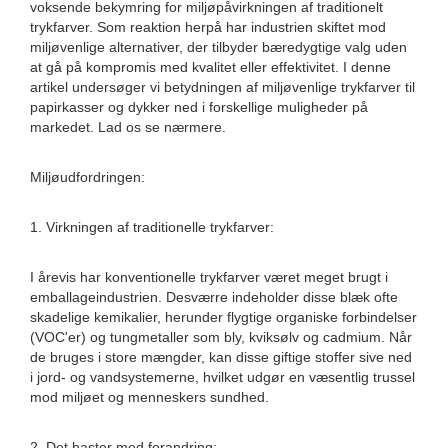
voksende bekymring for miljøpåvirkningen af ​​traditionelt
trykfarver. Som reaktion herpå har industrien skiftet mod
miljøvenlige alternativer, der tilbyder bæredygtige valg uden
at gå på kompromis med kvalitet eller effektivitet. I denne
artikel undersøger vi betydningen af ​​miljøvenlige trykfarver til
papirkasser og dykker ned i forskellige muligheder på
markedet. Lad os se nærmere.
Miljøudfordringen:
1. Virkningen af ​​traditionelle trykfarver:
I årevis har konventionelle trykfarver været meget brugt i
emballageindustrien. Desværre indeholder disse blæk ofte
skadelige kemikalier, herunder flygtige organiske forbindelser
(VOC'er) og tungmetaller som bly, kviksølv og cadmium. Når
de bruges i store mængder, kan disse giftige stoffer sive ned
i jord- og vandsystemerne, hvilket udgør en væsentlig trussel
mod miljøet og menneskers sundhed.
2. Det haster med forandring: