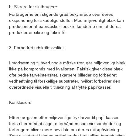
b. Sikrere for slutbrugere:
Forbrugerne er i stigende grad bekymrede over deres
eksponering for skadelige stoffer. Med miljøvenligt blæk kan
producenter af papiræsker forsikre kunderne om, at deres
produkter er sikre og toksinfri.
3. Forbedret udskriftskvalitet:
I modsætning til hvad nogle måske tror, ​​går miljøvenligt blæk
ikke på kompromis med kvaliteten. Faktisk giver disse blæk
ofte bedre farveintensitet, skarpere billeder og forbedret
vedhæftning til forskellige substrater, hvilket forbedrer den
overordnede visuelle tiltrækning af trykte papirkasser.
Konklusion:
Efterspørgslen efter miljøvenlige trykfarver til papirkasser
fortsætter med at stige, efterhånden som virksomheder og
forbrugere bliver mere bevidste om deres miljøpåvirkning.
Som diskuteret i denne artikel er der forskellige bæredygtige