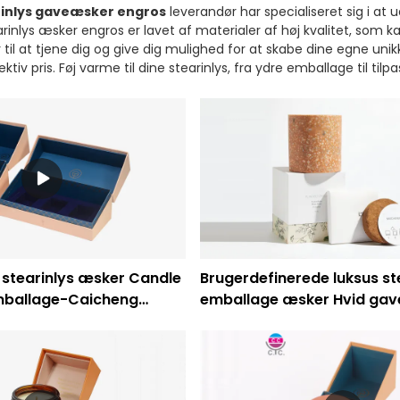
rinlys gaveæsker engros
leverandør har specialiseret sig i at 
arinlys æsker engros er lavet af materialer af høj kvalitet, som kan
til at tjene dig og give dig mulighed for at skabe dine egne uni
iv pris. Føj varme til dine stearinlys, fra ydre emballage til tilp
 stearinlys æsker Candle
Brugerdefinerede luksus st
ballage-Caicheng
emballage æsker Hvid gav
æsker Engros