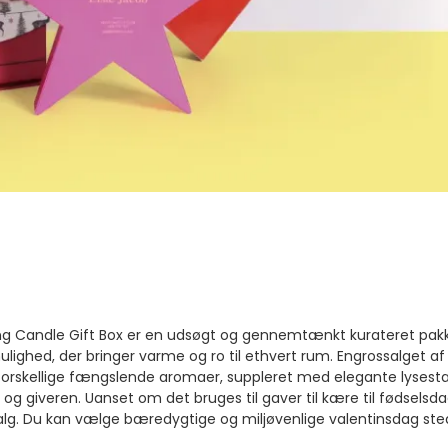
ng Candle Gift Box er en udsøgt og gennemtænkt kurateret pakk
lighed, der bringer varme og ro til ethvert rum. Engrossalget a
orskellige fængslende aromaer, suppleret med elegante lysestager
g giveren. Uanset om det bruges til gaver til kære til fødselsdage
lg. Du kan vælge bæredygtige og miljøvenlige valentinsdag stear