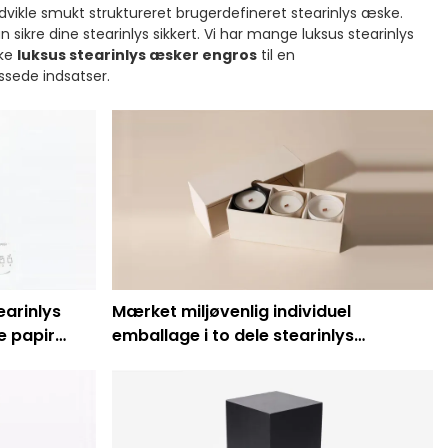
udvikle smukt struktureret brugerdefineret stearinlys æske.
 sikre dine stearinlys sikkert. Vi har mange luksus stearinlys
kke
luksus stearinlys æsker engros
til en
assede indsatser.
earinlys
Mærket miljøvenlig individuel
e papir
emballage i to dele stearinlys
gaveæsker