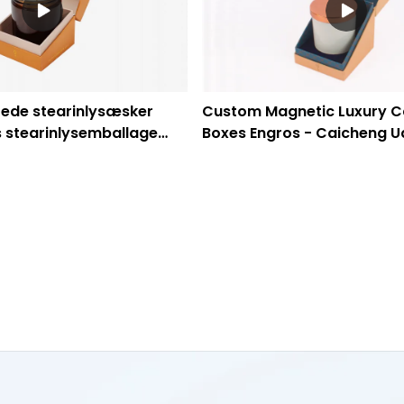
rede stearinlysæsker
Custom Magnetic Luxury C
s stearinlysemballage
Boxes Engros - Caicheng U
dsats genanvendelig -
krivning