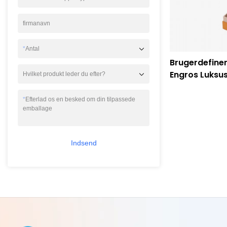
firmanavn
*
Antal
Brugerdefine
Engros Luksu
Hvilket produkt leder du efter?
æsker med in
Caicheng-uds
*
Efterlad os en besked om din tilpassede
emballage
Indsend