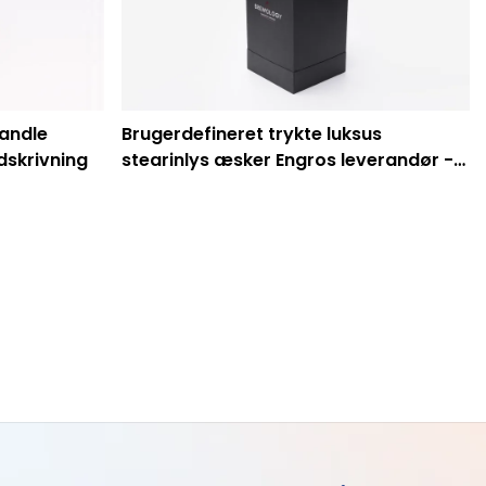
andle
Brugerdefineret trykte luksus
dskrivning
stearinlys æsker Engros leverandør -
Caicheng udskrivning