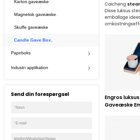
Karton gaveæske
Caicheng
stea
Disse luksus ste
Magnetisk gaveæske.
emballage ideer 
omkostningseffekt
Skuffe gaveæske
Candle Gave Box.
Papirboks
Industri applikation
Send din forespørgsel
Engros luksus
Gaveæske Em
*
Navn
Udskrivning
*
E-mail
telefon/WhatsApp/Skype