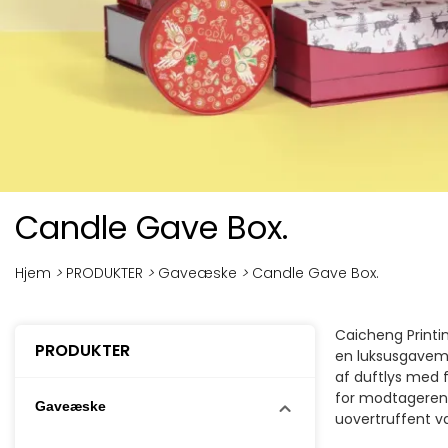
Candle Gave Box.
Hjem
>
PRODUKTER
>
Gaveæske
>
Candle Gave Box.
Caicheng Printi
PRODUKTER
en luksusgavemu
af duftlys med f
for modtageren o
Gaveæske
uovertruffent va