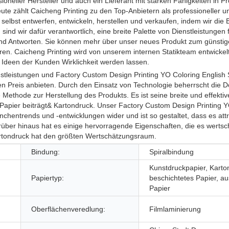
oneller Hersteller und auch ein Lieferant mit starken Fähigkeiten in Pr
e zählt Caicheng Printing zu den Top-Anbietern als professioneller u
 selbst entwerfen, entwickeln, herstellen und verkaufen, indem wir d
ind wir dafür verantwortlich, eine breite Palette von Dienstleistungen
und Antworten. Sie können mehr über unser neues Produkt zum günsti
ren. Caicheng Printing wird von unserem internen Statikteam entwicke
d Ideen der Kunden Wirklichkeit werden lassen.
nstleistungen und Factory Custom Design Printing YO Coloring English
en Preis anbieten. Durch den Einsatz von Technologie beherrscht die
 Methode zur Herstellung des Produkts. Es ist seine breite und effektiv
apier beiträgt& Kartondruck. Unser Factory Custom Design Printing Y
chentrends und -entwicklungen wider und ist so gestaltet, dass es att
rüber hinaus hat es einige hervorragende Eigenschaften, die es werts
rtondruck hat den größten Wertschätzungsraum.
Bindung:
Spiralbindung
Kunstdruckpapier, Karto
Papiertyp:
beschichtetes Papier, au
Papier
Oberflächenveredlung:
Filmlaminierung