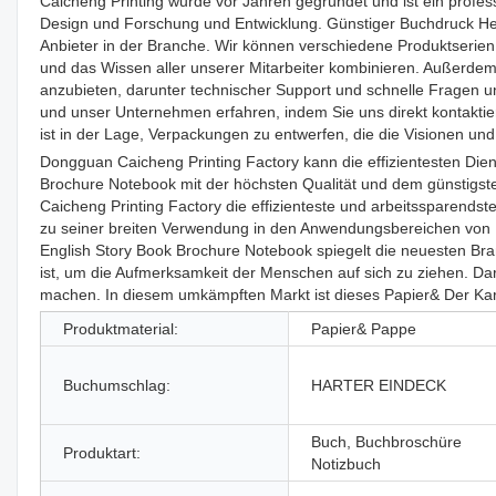
Caicheng Printing wurde vor Jahren gegründet und ist ein professi
Design und Forschung und Entwicklung. Günstiger Buchdruck Heut
Anbieter in der Branche. Wir können verschiedene Produktserien
und das Wissen aller unserer Mitarbeiter kombinieren. Außerdem s
anzubieten, darunter technischer Support und schnelle Fragen 
und unser Unternehmen erfahren, indem Sie uns direkt kontaktie
ist in der Lage, Verpackungen zu entwerfen, die die Visionen un
Dongguan Caicheng Printing Factory kann die effizientesten Die
Brochure Notebook mit der höchsten Qualität und dem günstigst
Caicheng Printing Factory die effizienteste und arbeitssparendste
zu seiner breiten Verwendung in den Anwendungsbereichen von P
English Story Book Brochure Notebook spiegelt die neuesten Bran
ist, um die Aufmerksamkeit der Menschen auf sich zu ziehen. Da
machen. In diesem umkämpften Markt ist dieses Papier& Der Ka
Produktmaterial:
Papier& Pappe
Buchumschlag:
HARTER EINDECK
Buch, Buchbroschüre
Produktart:
Notizbuch