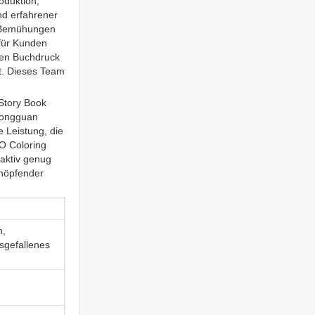
oduktion,
nd erfahrener
ie Bemühungen
 für Kunden
gen Buchdruck
lt. Dieses Team
 Story Book
 Dongguan
e Leistung, die
O Coloring
raktiv genug
chöpfender
n,
sgefallenes