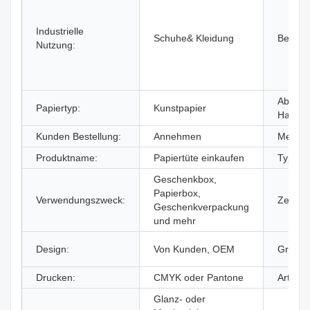
Industrielle
Schuhe& Kleidung
Benutz
Nutzung:
Abdich
Papiertyp:
Kunstpapier
Handha
Kunden Bestellung:
Annehmen
Merkma
Produktname:
Papiertüte einkaufen
Typ:
Geschenkbox,
Papierbox,
Verwendungszweck:
Zertifiz
Geschenkverpackung
und mehr
Design:
Von Kunden, OEM
Größe:
Drucken:
CMYK oder Pantone
Artwor
Glanz- oder