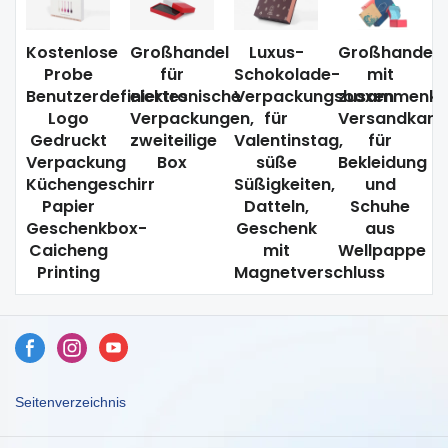
Kostenlose
Großhandel
Luxus-
Großhandel
Probe
für
Schokolade-
mit
Benutzerdefiniertes
elektronische
Verpackungsboxen
zusammenkl
Logo
Verpackungen,
für
Versandkart
Gedruckt
zweiteilige
Valentinstag,
für
Verpackung
Box
süße
Bekleidung
Küchengeschirr
Süßigkeiten,
und
Papier
Datteln,
Schuhe
Geschenkbox-
Geschenk
aus
Caicheng
mit
Wellpappe
Printing
Magnetverschluss
Seitenverzeichnis