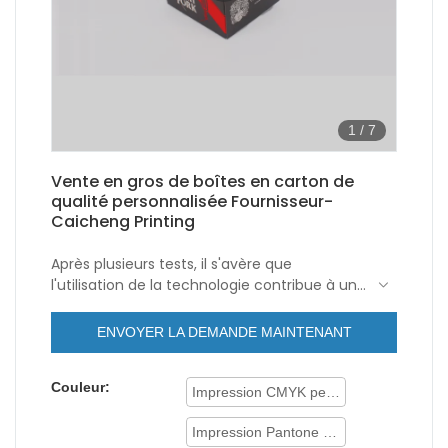
1
/
7
Vente en gros de boîtes en carton de
qualité personnalisée Fournisseur-
Caicheng Printing
Après plusieurs tests, il s'avère que
l'utilisation de la technologie contribue à une
fabrication à haut rendement et assure la
stabilité de
cartons de qualité
. Il a des
ENVOYER LA DEMANDE MAINTENANT
utilisations répandues dans le(s) domaine(s)
d'application des boîtes en papier et vaut
Couleur:
totalement l'investissement.
Impression CMYK personnalisée
Impression Pantone personnalisée