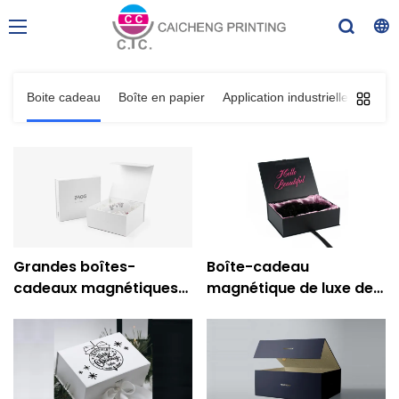
Boite cadeau
Boîte en papier
Application industrielle
Grandes boîtes-
Boîte-cadeau
cadeaux magnétiques
magnétique de luxe de
blanches
secousse noire de
personnalisées Boîtes-
ruban pour l'emballage
cadeaux en carton en
cosmétique de
gros
perruque