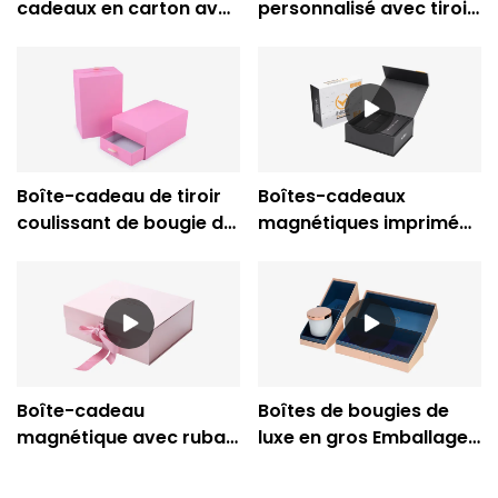
cadeaux en carton avec
personnalisé avec tiroir
logo personnalisé -
coulissant - Caicheng
Caicheng Printing
Printing
Boîte-cadeau de tiroir
Boîtes-cadeaux
coulissant de bougie de
magnétiques imprimées
luxe rose d'emballage
en gros de Caicheng
personnalisé
Boîte de fermeture
magnétique sur mesure
électronique à rabat
EVA
Boîte-cadeau
Boîtes de bougies de
magnétique avec ruban
luxe en gros Emballage
en gros pour
de boîte-cadeau de
l'emballage de la boîte
bougie-impression