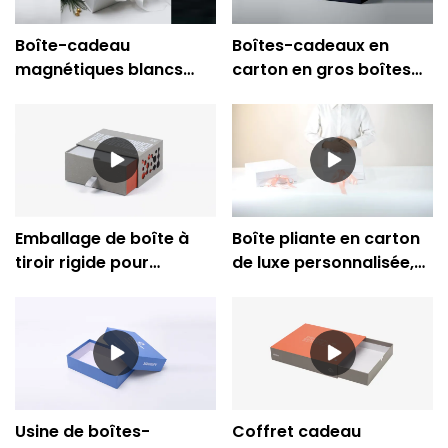
Boîte-cadeau
Boîtes-cadeaux en
magnétiques blancs
carton en gros boîtes
faits sur commande de
d'emballage
Noël avec l'emballage
magnétiques de luxe
de papier de ruban
écologiques
Emballage de boîte à
Boîte pliante en carton
tiroir rigide pour
de luxe personnalisée,
produits électroniques
boîte-cadeau
haut de gamme
magnétique, vente en
gros
Usine de boîtes-
Coffret cadeau