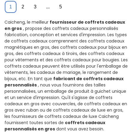
de vêtements -
Caicheng
1
2
3
...
5
Caicheng Printing
Caicheng, le meilleur
fournisseur de coffrets cadeaux
en gros
, propose des coffrets cadeaux personnalisés
fabrication, conception et services d'impression. Les types
de coffrets cadeaux comprennent des coffrets cadeaux
magnétiques en gros, des coffrets cadeaux pour bijoux en
gros, des coffrets cadeaux à tiroirs, des coffrets cadeaux
pour vêtements et des coffrets cadeaux pour bougies. Les
coffrets cadeaux peuvent être utilisés pour l'emballage de
vêtements, les cadeaux de mariage, le rangement de
bijoux, etc. En tant que
fabricant de coffrets cadeaux
personnalisés
, nous vous fournirons des tailles
personnalisées, un emballage de produit à guichet unique
et un service d'impression. Qu'il s'agisse de coffrets
cadeaux en gros avec couvercles, de coffrets cadeaux en
gros avec ruban ou de coffrets cadeaux de luxe en gros,
les fournisseurs de coffrets cadeaux de luxe Caicheng
fournissent toutes sortes de
coffrets cadeaux
personnalisés en gros
dont vous avez besoin.