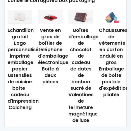
conseillé corrugated box packaging
Échantillon
Vente en
Boîtes
Chaussures
gratuit
gros de
d'emballage
de
Logo
boîtier de
de
vêtements
personnalisé
téléphone
chocolat
en carton
imprimé
d'emballage
de
ondulé en
emballage
électronique
cadeau
gros
papier
Boîte à
de dates
Emballage
ustensiles
deux
de
de boîte
de cuisine
pièces
bonbon
postale
boîte-
sucré de
d'expédition
cadeau
Valentines
pliable
d'impression
de
Caicheng
fermeture
magnétique
de luxe