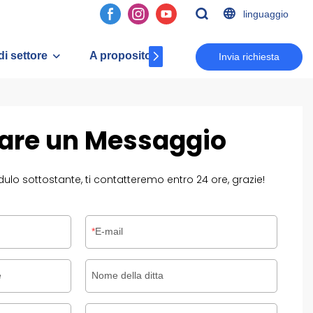
linguaggio
di settore
A proposito di Cc
Contatto
Invia richiesta
iare un Messaggio
ulo sottostante, ti contatteremo entro 24 ore, grazie!
E-mail
e
Nome della ditta