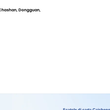
i Chashan, Dongguan,
Scatole di carta Caichen