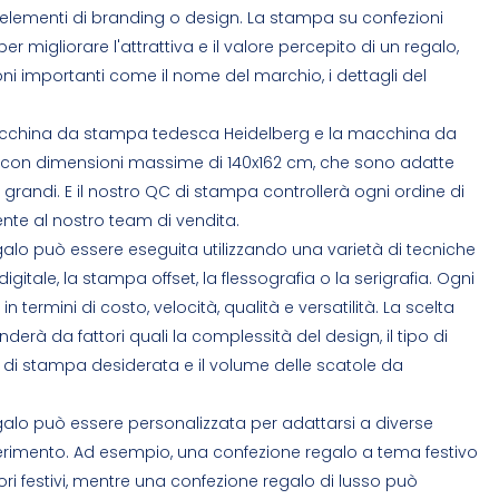
ri elementi di branding o design. La stampa su confezioni
 migliorare l'attrattiva e il valore percepito di un regalo,
ni importanti come il nome del marchio, i dettagli del
acchina da stampa tedesca Heidelberg e la macchina da
on dimensioni massime di 140x162 cm, che sono adatte
le grandi. E il nostro QC di stampa controllerà ogni ordine di
nte al nostro team di vendita.
galo può essere eseguita utilizzando una varietà di tecniche
itale, la stampa offset, la flessografia o la serigrafia. Ogni
in termini di costo, velocità, qualità e versatilità. La scelta
erà da fattori quali la complessità del design, il tipo di
tà di stampa desiderata e il volume delle scatole da
galo può essere personalizzata per adattarsi a diverse
iferimento. Ad esempio, una confezione regalo a tema festivo
ri festivi, mentre una confezione regalo di lusso può