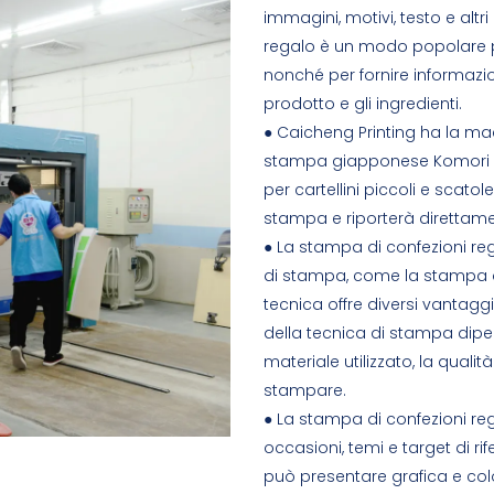
immagini, motivi, testo e alt
regalo è un modo popolare per
nonché per fornire informazio
prodotto e gli ingredienti.
● Caicheng Printing ha la m
stampa giapponese Komori c
per cartellini piccoli e scato
stampa e riporterà direttame
● La stampa di confezioni re
di stampa, come la stampa dig
tecnica offre diversi vantaggi 
della tecnica di stampa dipend
materiale utilizzato, la quali
stampare.
● La stampa di confezioni re
occasioni, temi e target di r
può presentare grafica e colo