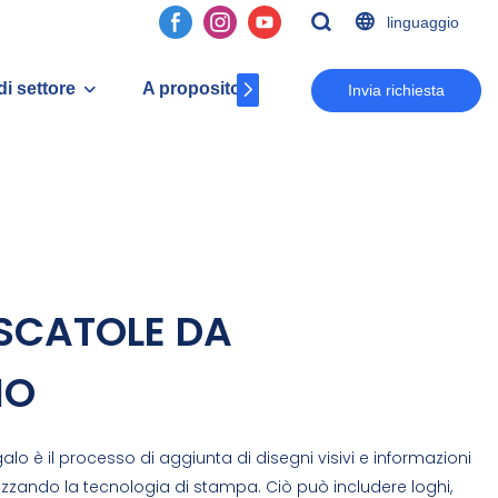
linguaggio
di settore
A proposito di Cc
Contatto
Invia richiesta
SCATOLE DA
IO
lo è il processo di aggiunta di disegni visivi e informazioni
izzando la tecnologia di stampa. Ciò può includere loghi,