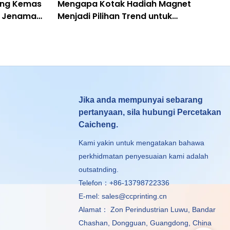
ang Kemas
Mengapa Kotak Hadiah Magnet
j Jenama
Menjadi Pilihan Trend untuk
n
Pembungkusan?
Jika anda mempunyai sebarang
pertanyaan, sila hubungi Percetakan
Caicheng.
Kami yakin untuk mengatakan bahawa
perkhidmatan penyesuaian kami adalah
outsatnding.
Telefon：+86-13798722336
E-mel:
sales@ccprinting.cn
Alamat： Zon Perindustrian Luwu, Bandar
Chashan, Dongguan, Guangdong, China