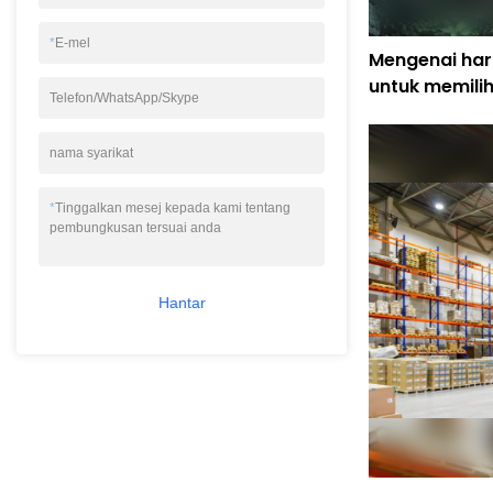
*
E-mel
Mengenai hari
untuk memili
Telefon/WhatsApp/Skype
mewah untuk
nama syarikat
*
Tinggalkan mesej kepada kami tentang
pembungkusan tersuai anda
Hantar