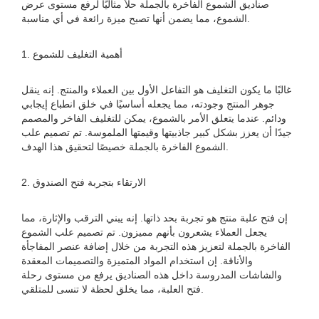
صناديق الشموع الفاخرة بالجملة حلاً مثاليًا لرفع مستوى عرض
الشموع، مما يضمن أنها تصبح ميزة رائعة في أي مناسبة.
1. أهمية التغليف للشموع
غالبًا ما يكون التغليف هو التفاعل الأول بين العملاء والمنتج. إنه ينقل
جوهر المنتج وجودته، مما يجعله أساسيًا في خلق انطباع إيجابي
ودائم. عندما يتعلق الأمر بالشموع، يمكن للتغليف الفاخر والمصمم
جيدًا أن يعزز بشكل كبير جاذبيتها وقيمتها الملموسة. تم تصميم علب
الشموع الفاخرة بالجملة خصيصًا لتحقيق هذا الهدف.
2. الارتقاء بتجربة فتح الصندوق
إن فتح علبة منتج هو تجربة بحد ذاتها. إنه يبني الترقب والإثارة، مما
يجعل العملاء يشعرون بأنهم مميزون. تم تصميم علب الشموع
الفاخرة بالجملة لتعزيز هذه التجربة من خلال إضافة عنصر المفاجأة
والأناقة. إن استخدام المواد المتميزة والتصميمات المعقدة
والشاشات المدروسة داخل هذه الصناديق يرفع من مستوى رحلة
فتح العلبة، مما يخلق لحظة لا تنسى للمتلقي.