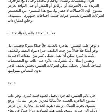
ألوان وتشطيبات وأشكال وأحجام محددة وحتى دمج الزخارف
الفريدة مثل الأشرطة أو الرقائق أو النقش أو حتى النوافذ لعرض
الشموع، فإن الاحتمالات لا حصر لها. يتيح هذا المستوى من التخصيص
لشركات الشموع تصميم عبوات حسب احتياجات جمهورها المستهدف
وخلق انطباع دائم.
8. فعالية التكلفة والشراء بالجملة
لا توفر علب الشموع الفاخرة بالجملة حلاً جذابًا بصريًا فحسب، بل
توفر أيضًا حلاً فعالاً من حيث التكلفة. شراء مواد التعبئة والتغليف
بكميات كبيرة يمكن أن يقلل بشكل كبير من النفقات الإجمالية
ويضمن إمدادًا ثابتًا للشركات. علاوة على ذلك، مع التخصيصات
المتاحة بأسعار الجملة، يمكن لشركات الشموع تحقيق تغليف فاخر
دون المساس بميزانيتها.
خاتمة
في عالم الشموع الفاخرة، تحمل العبوة قيمة كبيرة. توفر علب
الشموع الفاخرة بالجملة حلاً مثاليًا لتعزيز العرض الشامل، ورفع
مستوى تجربة العملاء، وإنشاء هوية العلامة التجارية. من عرض
الأناقة إلى حماية المنتج، تلعب هذه الصناديق دورًا حيويًا في نجاح