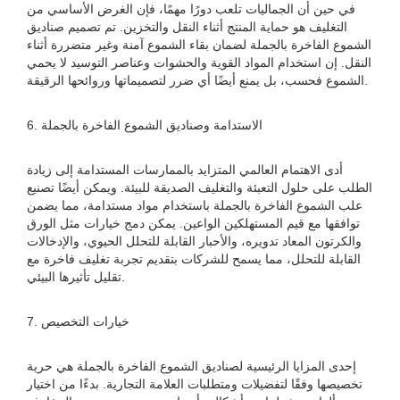
في حين أن الجماليات تلعب دورًا مهمًا، فإن الغرض الأساسي من
التغليف هو حماية المنتج أثناء النقل والتخزين. تم تصميم صناديق
الشموع الفاخرة بالجملة لضمان بقاء الشموع آمنة وغير متضررة أثناء
النقل. إن استخدام المواد القوية والحشوات وعناصر التوسيد لا يحمي
الشموع فحسب، بل يمنع أيضًا أي ضرر لتصميماتها وروائحها الرقيقة.
6. الاستدامة وصناديق الشموع الفاخرة بالجملة
أدى الاهتمام العالمي المتزايد بالممارسات المستدامة إلى زيادة
الطلب على حلول التعبئة والتغليف الصديقة للبيئة. ويمكن أيضًا تصنيع
علب الشموع الفاخرة بالجملة باستخدام مواد مستدامة، مما يضمن
توافقها مع قيم المستهلكين الواعين. يمكن دمج خيارات مثل الورق
والكرتون المعاد تدويره، والأحبار القابلة للتحلل الحيوي، والإدخالات
القابلة للتحلل، مما يسمح للشركات بتقديم تجربة تغليف فاخرة مع
تقليل تأثيرها البيئي.
7. خيارات التخصيص
إحدى المزايا الرئيسية لصناديق الشموع الفاخرة بالجملة هي حرية
تخصيصها وفقًا لتفضيلات ومتطلبات العلامة التجارية. بدءًا من اختيار