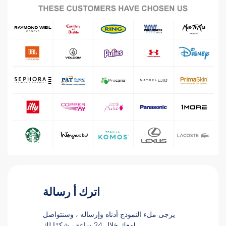
اترك أ رسالة
يرجى ملء النموذج أدناه وإرساله ، وسنتواصل
معك خلال 24 ساعة ، شكرًا لك!