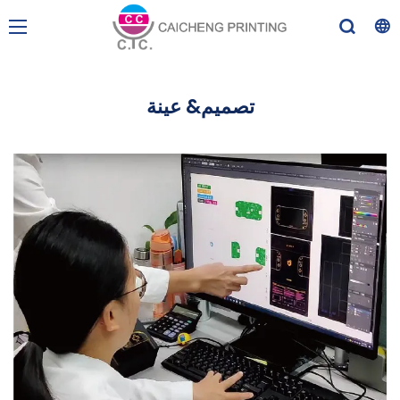
تصميم& عينة