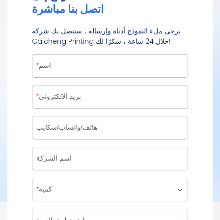
اتصل بنا مباشرة
يرجى ملء النموذج أدناه وإرساله ، ستتصل بك شركة
Caicheng Printing خلال 24 ساعة ، شكرًا لك!
اسم
بريد الالكتروني
هاتف/واتساب/سكايب
اسم الشركة
كمية