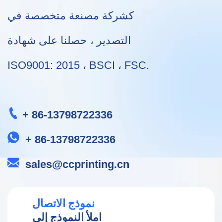
كشركة مصنعة متخصصة في
التصدير ، حصلنا على شهادة
ISO9001: 2015 ، BSCI ، FSC.
+ 86-13798722336
+ 86-13798722336
sales@ccprinting.cn
نموذج الاتصال
املأ النموذج إلى