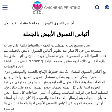
أكياس التسوق الأبيض بالجملة
>
منتجات
>
مسكن
أكياس التسوق الأبيض بالجملة
نحن نستمع بعناية لمتطلبات العملاء والحفاظ دائما على تجربة
المستخدمين في الاعتبار عند تطوير أكياس التسوق الأبيض بالجملة. يتم
اعتماد المواد الخام المضمونة الجودة لضمان جودة المنتج وأدائها الفائق بما
في ذلك طباعة Caicheng. بالإضافة إلى ذلك، لديه مظهر مصمم لقيادة
اتجاه الصناعة.
مع أكياس التسوق البيضاء الكاملة خطوط الإنتاج بالجملة والموظفين ذوي
الخبرة، يمكن تصميمهم بشكل مستقل، تطوير، تصنيع، واختبار جميع
المنتجات بطريقة فعالة. طوال العملية برمتها، سيشرف محترفي مراقبة
الجودة لدينا على كل عملية لضمان جودة المنتج. علاوة على ذلك، فإن
التسليم لدينا في الوقت المناسب ويمكن أن تلبي احتياجات كل عميل. نحن
نعد بأن المنتجات يتم إرسالها للعملاء آمنة والصوت. إذا كان لديك أي أسئلة
أو تريد معرفة المزيد عن أكياس التسوق الأبيض لدينا بالجملة، اتصل بنا
مباشرة.