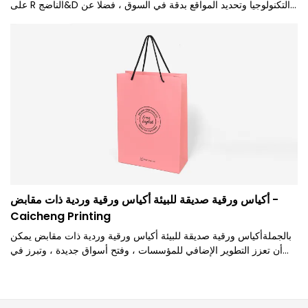
على R الناضج&D التكنولوجيا وتحديد المواقع بدقة في السوق ، فضلا عن
سنوات من البحث المضني. علاوة على ذلك ، يتم أيضًا تقديم منتج مخصص
لتلبية متطلبات العملاء المحددة.
أكياس ورقية صديقة للبيئة أكياس ورقية وردية ذات مقابض -
Caicheng Printing
بالجملةأكياس ورقية صديقة للبيئة أكياس ورقية وردية ذات مقابض يمكن
أن تعزز التطوير الإضافي للمؤسسات ، وفتح أسواق جديدة ، وتبرز في
بيئة المنافسة الشرسة ، وتصبح رائدة في هذه الصناعة. يساعد الاستخدام
الواسع النطاق للأكياس الورقية للمنتج على جذب الكثير من الاهتمام في
السوق.