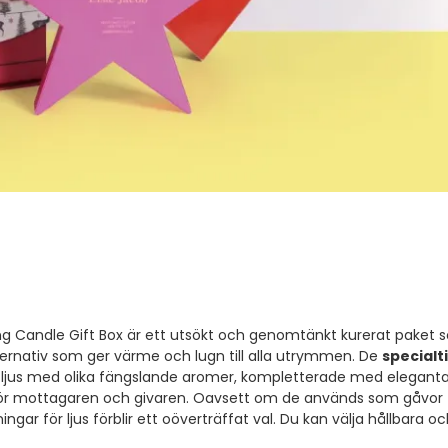
ng Candle Gift Box är ett utsökt och genomtänkt kurerat paket so
lternativ som ger värme och lugn till alla utrymmen. De
specialt
ftljus med olika fängslande aromer, kompletterade med eleganta l
för mottagaren och givaren. Oavsett om de används som gåvor til
gar för ljus förblir ett oöverträffat val. Du kan välja hållbara och