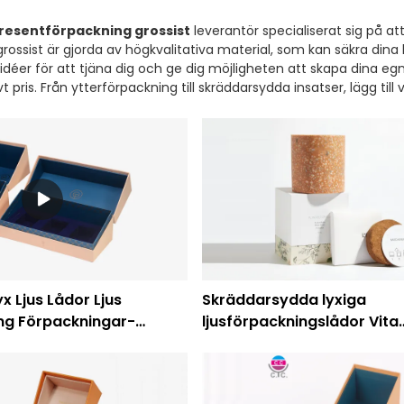
presentförpackning grossist
leverantör specialiserat sig på a
r grossist är gjorda av högkvalitativa material, som kan säkra dina 
idéer för att tjäna dig och ge dig möjligheten att skapa dina eg
 pris. Från ytterförpackning till skräddarsydda insatser, lägg till vä
x Ljus Lådor Ljus
Skräddarsydda lyxiga
ng Förpackningar-
ljusförpackningslådor Vita
rift
presentpapperslådor gross