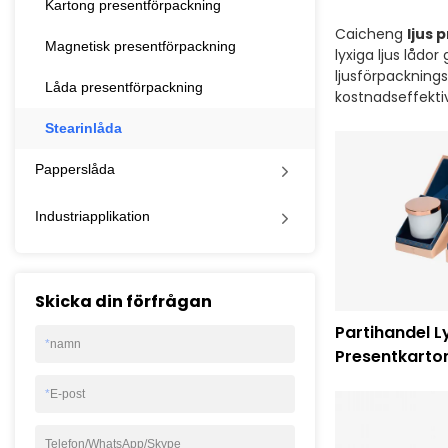
Kartong presentförpackning
Caicheng
ljus 
Magnetisk presentförpackning
lyxiga ljus lådo
ljusförpacknings
Låda presentförpackning
kostnadseffektivt
Stearinlåda
Papperslåda
Industriapplikation
Skicka din förfrågan
Partihandel Ly
*
namn
Presentkarto
Caicheng utsk
*
E-post
Telefon/WhatsApp/Skype