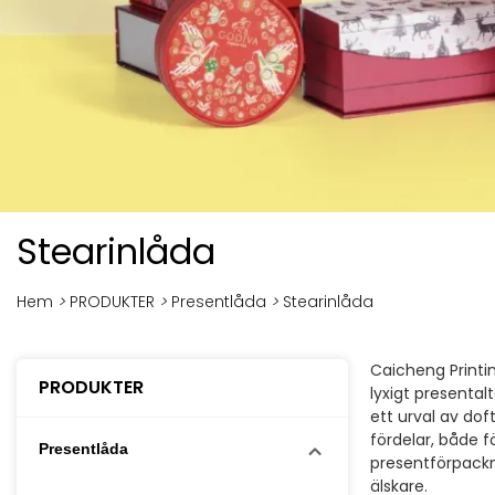
Stearinlåda
Hem
>
PRODUKTER
>
Presentlåda
>
Stearinlåda
Caicheng Printi
PRODUKTER
lyxigt presenta
ett urval av do
fördelar, både 
Presentlåda
presentförpacknin
älskare.