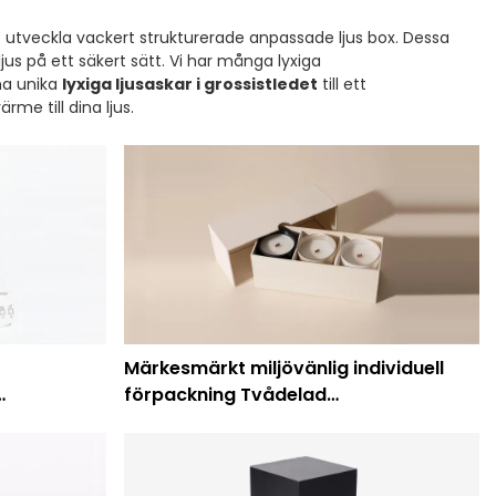
tt utveckla vackert strukturerade anpassade ljus box. Dessa
ljus på ett säkert sätt. Vi har många lyxiga
na unika
lyxiga ljusaskar i grossistledet
till ett
rme till dina ljus.
Märkesmärkt miljövänlig individuell
förpackning Tvådelad
ist
presentförpackning för ljus