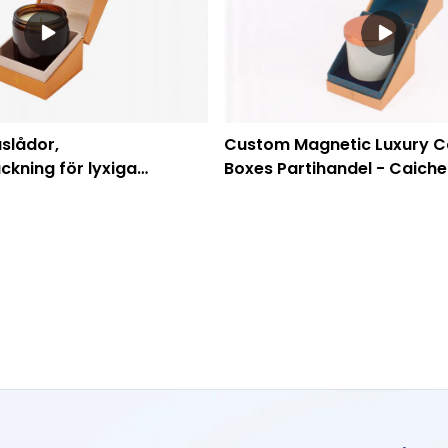
slådor,
Custom Magnetic Luxury C
ckning för lyxiga
Boxes Partihandel - Caiche
ngar med insats
ar -Caicheng-utskrift