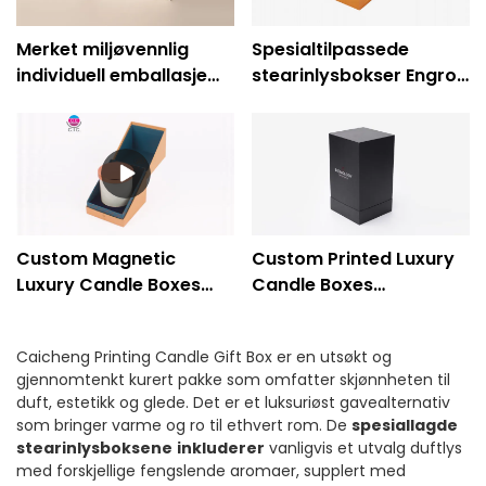
Merket miljøvennlig
Spesialtilpassede
individuell emballasje
stearinlysbokser Engros
Todelt stearinlys
Luksuslysemballasjebokse
gaveesker
med innsats
resirkulerbar -
Caicheng-utskrift
Custom Magnetic
Custom Printed Luxury
Luxury Candle Boxes
Candle Boxes
Engros - Caicheng
Engrosleverandør -
utskrift
Caicheng Printing
Caicheng Printing Candle Gift Box er en utsøkt og
gjennomtenkt kurert pakke som omfatter skjønnheten til
duft, estetikk og glede. Det er et luksuriøst gavealternativ
som bringer varme og ro til ethvert rom. De
spesiallagde
stearinlysboksene
inkluderer
vanligvis et utvalg duftlys
med forskjellige fengslende aromaer, supplert med