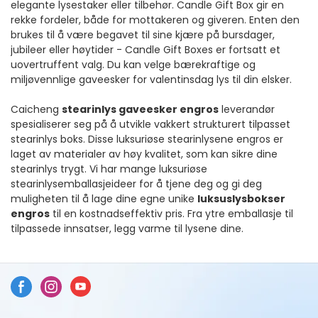
elegante lysestaker eller tilbehør. Candle Gift Box gir en
rekke fordeler, både for mottakeren og giveren. Enten den
brukes til å være begavet til sine kjære på bursdager,
jubileer eller høytider - Candle Gift Boxes er fortsatt et
uovertruffent valg. Du kan velge bærekraftige og
miljøvennlige gaveesker for valentinsdag lys til din elsker.
Caicheng
stearinlys gaveesker engros
leverandør
spesialiserer seg på å utvikle vakkert strukturert tilpasset
stearinlys boks. Disse luksuriøse stearinlysene engros er
laget av materialer av høy kvalitet, som kan sikre dine
stearinlys trygt. Vi har mange luksuriøse
stearinlysemballasjeideer for å tjene deg og gi deg
muligheten til å lage dine egne unike
luksuslysbokser
engros
til en kostnadseffektiv pris. Fra ytre emballasje til
tilpassede innsatser, legg varme til lysene dine.