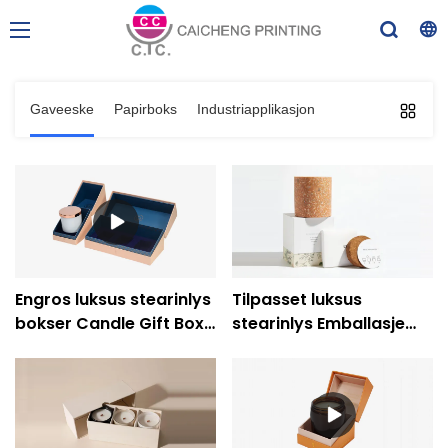
Gaveeske
Papirboks
Industriapplikasjon
Engros luksus stearinlys
Tilpasset luksus
bokser Candle Gift Box
stearinlys Emballasje
Emballasje-Caicheng
Bokser Hvit gave Papir
utskrift
Esker Engros