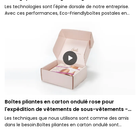
Les technologies sont l'épine dorsale de notre entreprise.
Avec ces performances, Eco-Friendlyboîtes postales en
carton ondulé.
Boîtes pliantes en carton ondulé rose pour
l'expédition de vêtements de sous-vêtements -
Impression Caicheng
Les techniques que nous utilisons sont comme des amis
dans le besoin.Boîtes pliantes en carton ondulé sont
appliquées à la fabrication sûre et efficace du produit.
Boîte en carton ondulé pliable rose avec logo personnalisé