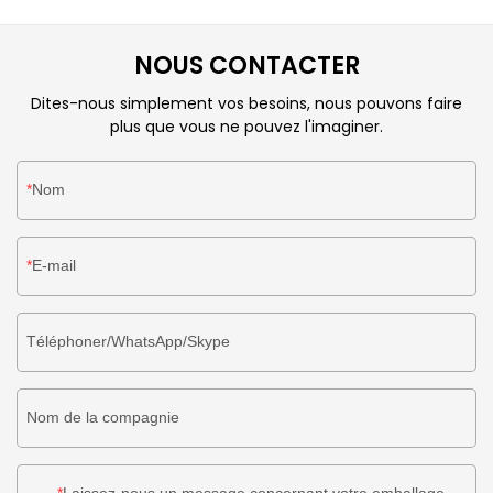
Sous-vêtements Vêtements Emballage en papier Les
boîtes d'expédition sont largement proposées au(x)
NOUS CONTACTER
domaine(s) d'application des boîtes en papier.
Dites-nous simplement vos besoins, nous pouvons faire
plus que vous ne pouvez l'imaginer.
Nom
E-mail
Téléphoner/WhatsApp/Skype
Nom de la compagnie
Laissez-nous un message concernant votre emballage