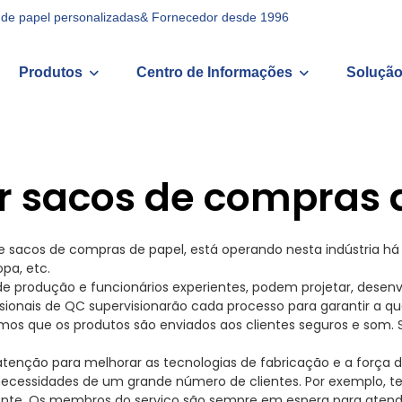
as de papel personalizadas& Fornecedor desde 1996
Produtos
Centro de Informações
Solução
 sacos de compras 
e sacos de compras de papel, está operando nesta indústria há
pa, etc.
rodução e funcionários experientes, podem projetar, desenvolver
ssionais de QC supervisionarão cada processo para garantir a q
mos que os produtos são enviados aos clientes seguros e som. 
tenção para melhorar as tecnologias de fabricação e a força
 necessidades de um grande número de clientes. Por exemplo, 
nte. Os membros do serviço são sempre em espera para atender 