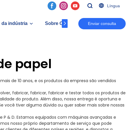
Língua
 da indústria
Sobre Cc
Contato
Enviar consulta
de papel
 mais de 10 anos, e os produtos da empresa são vendidos
, fabricar, fabricar, fabricar e testar todos os produtos de
ualidade do produto. Além disso, nossa entrega é oportuna e
Se você tiver alguma dúvida ou quer saber mais sobre nossas
 de P & D. Estamos equipados com máquinas avançadas e
temos nosso próprio departamento de serviço que pode
clientes de diferentes países e regiões, e dispostos a