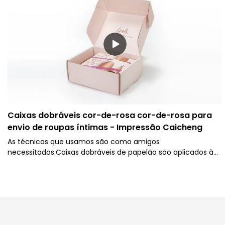
gama de aplicações potenciais.
Caixas dobráveis ​​cor-de-rosa cor-de-rosa para
envio de roupas íntimas - Impressão Caicheng
As técnicas que usamos são como amigos
necessitados.Caixas dobráveis ​​de papelão são aplicados à
fabricação segura e eficiente do produto. Caixa de papelão
ondulado dobrável com logotipo personalizado Roupas
íntimas para envio de papel de embalagem As caixas de
correio são amplamente oferecidas para o(s) campo(s) de
aplicação das caixas de papel.