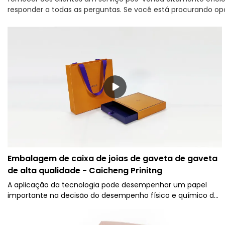
responder a todas as perguntas. Se você está procurando o
Embalagem de caixa de joias de gaveta de gaveta
de alta qualidade - Caicheng Prinitng
A aplicação da tecnologia pode desempenhar um papel
importante na decisão do desempenho físico e químico da
Caicheng Prinitng - Embalagem com logotipo personalizado
de alta qualidade, caixa de gaveta deslizante de duas peças.