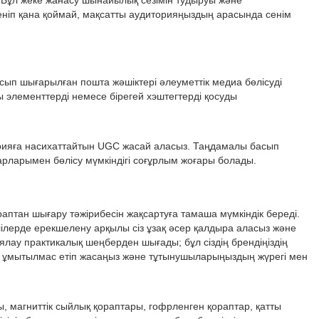
 Бұл жеке жанасу шынайылық сезімін тудыруы және
еніп қана қоймай, мақсатты аудиторияңыздың арасында сенім
ып шығарылған пошта жәшіктері әлеуметтік медиа бөлісуді
элементтерді немесе бірегей хэштегтерді қосуды
торияға насихаттайтын UGC жасай аласыз. Таңдамалы басып
арларымен бөлісу мүмкіндігі соғұрлым жоғары болады.
аптан шығару тәжірибесін жақсартуға тамаша мүмкіндік береді.
елілерде ерекшелену арқылы сіз ұзақ әсер қалдыра аласыз және
ау практикалық шеңберден шығады; бұл сіздің брендіңіздің
ді ұмытылмас етіп жасаңыз және тұтынушыларыңыздың жүрегі мен
ы, магниттік сыйлық қораптары, гофрленген қораптар, қатты