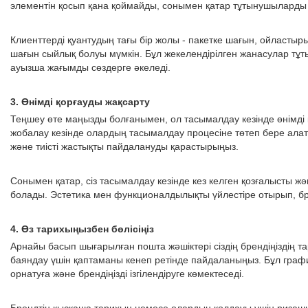
элементін қосып қана қоймайды, сонымен қатар тұтынушыларды 
Клиенттерді қуантудың тағы бір жолы - пакетке шағын, ойласты
шағын сыйлық болуы мүмкін. Бұл жекелендірілген жанасулар тұ
ауызша жағымды сөздерге әкеледі.
3. Өнімді қорғауды жақсарту
Теңшеу өте маңызды болғанымен, ол тасымалдау кезінде өнімді 
жобалау кезінде олардың тасымалдау процесіне төтеп бере алаты
және тиісті жастықты пайдалануды қарастырыңыз.
Сонымен қатар, сіз тасымалдау кезінде кез келген қозғалысты жә
болады. Эстетика мен функционалдылықты үйлестіре отырып, брен
4. Өз тарихыңызбен бөлісіңіз
Арнайы басып шығарылған пошта жәшіктері сіздің брендіңіздің
баяндау үшін қаптаманы кенеп ретінде пайдаланыңыз. Бұл гра
орнатуға және брендіңізді ізгілендіруге көмектеседі.