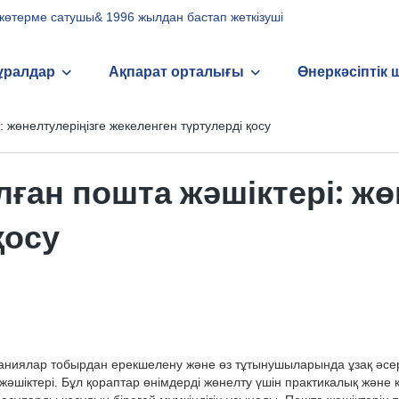
н көтерме сатушы& 1996 жылдан бастап жеткізуші
ұралдар
Ақпарат орталығы
Өнеркәсіптік 
жөнелтулеріңізге жекеленген түртулерді қосу
ан пошта жәшіктері: жөн
қосу
иялар тобырдан ерекшелену және өз тұтынушыларында ұзақ әсер қа
шіктері. Бұл қораптар өнімдерді жөнелту үшін практикалық және қ