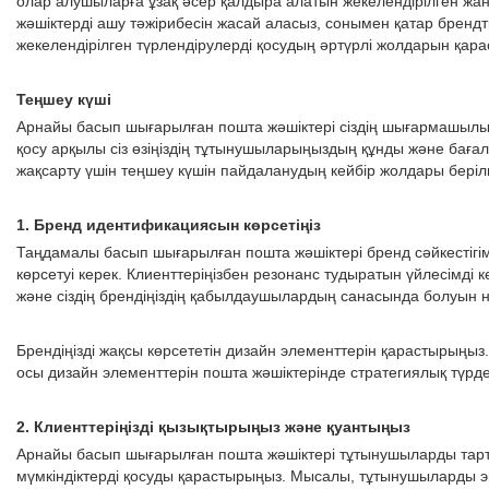
олар алушыларға ұзақ әсер қалдыра алатын жекелендірілген жана
жәшіктерді ашу тәжірибесін жасай аласыз, сонымен қатар брендт
жекелендірілген түрлендірулерді қосудың әртүрлі жолдарын қар
Теңшеу күші
Арнайы басып шығарылған пошта жәшіктері сіздің шығармашылық қ
қосу арқылы сіз өзіңіздің тұтынушыларыңыздың құнды және баға
жақсарту үшін теңшеу күшін пайдаланудың кейбір жолдары беріл
1. Бренд идентификациясын көрсетіңіз
Таңдамалы басып шығарылған пошта жәшіктері бренд сәйкестігімен 
көрсетуі керек. Клиенттеріңізбен резонанс тудыратын үйлесімді к
және сіздің брендіңіздің қабылдаушылардың санасында болуын н
Брендіңізді жақсы көрсететін дизайн элементтерін қарастырың
осы дизайн элементтерін пошта жәшіктерінде стратегиялық түрде
2. Клиенттеріңізді қызықтырыңыз және қуантыңыз
Арнайы басып шығарылған пошта жәшіктері тұтынушыларды тартуғ
мүмкіндіктерді қосуды қарастырыңыз. Мысалы, тұтынушыларды эк