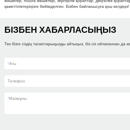
жәшіктер, пошта жәшіктері, зергерлік қораптар, дөңгелек қорапта
қажеттіліктеріңізге бейімделген. Бізбен байланысуға қош келдіңіз!
БІЗБЕН ХАБАРЛАСЫҢЫЗ
Тек бізге сіздің талаптарыңызды айтыңыз, біз сіз ойлағаннан да 
*
Аты
Телефон
*
Мазмұны