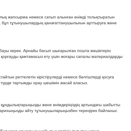
малық жапсырма немесе сатып алынған өнімді толықтыратын
і, бұл тұтынушылардың қанағаттанушылығын арттыруға және
збауы керек. Арнайы басып шығарылған пошта жәшіктерін
йлы қорғауды қамтамасыз ету үшін жоғары сапалы материалдарды
айтын реттелетін кірістірулерді немесе бөлгіштерді қосуға
і түрде тартымды орау шешімін жасай аласыз.
, құндылықтарыңызды және өнімдеріңіздің артындағы шабытты
 тарихыңызды айту тұтынушыларыңызбен тереңірек байланыс