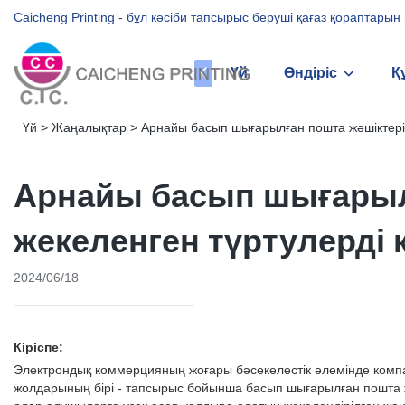
Caicheng Printing - бұл кәсіби тапсырыс беруші қағаз қораптары
Үй
Өндіріс
Қ
Үй
>
Жаңалықтар
>
Арнайы басып шығарылған пошта жәшіктері: 
Арнайы басып шығарылғ
жекеленген түртулерді 
2024/06/18
Кіріспе:
Электрондық коммерцияның жоғары бәсекелестік әлемінде компан
жолдарының бірі - тапсырыс бойынша басып шығарылған пошта жә