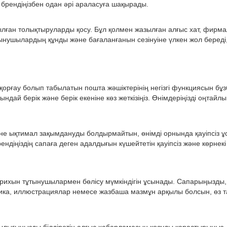
брендіңізбен одан әрі араласуға шақырады.
рылған толықтыруларды қосу. Бұл қолмен жазылған алғыс хат, фир
тынушылардың құнды және бағаланғанын сезінуіне үлкен жол беред
қорғау болып табылатын пошта жәшіктерінің негізгі функциясын бұ
ндай берік және берік екеніне көз жеткізіңіз. Өнімдеріңізді оңта
не ықтимал зақымдануды болдырмайтын, өнімді орнында қауіпсіз ұст
діңіздің сапаға деген адалдығын күшейтетін қауіпсіз және көрнек
 тарихын тұтынушылармен бөлісу мүмкіндігін ұсынады. Сапарыңызды
фика, иллюстрациялар немесе жазбаша мазмұн арқылы болсын, өз