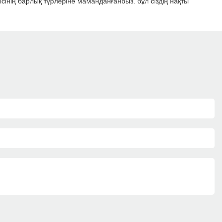
ісінің барлық түрлеріне маманданғанбыз. бұл сіздің нақты