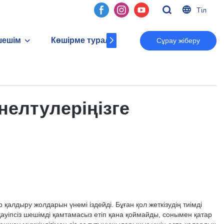
Тіл
шешім
Көшірме туралы
Байланыс
Сұрау жіберу
елтулеріңізге
лдыру жолдарын үнемі іздейді. Бұған қол жеткізудің тиімді
ауіпсіз шешімді қамтамасыз етіп қана қоймайды, сонымен қатар