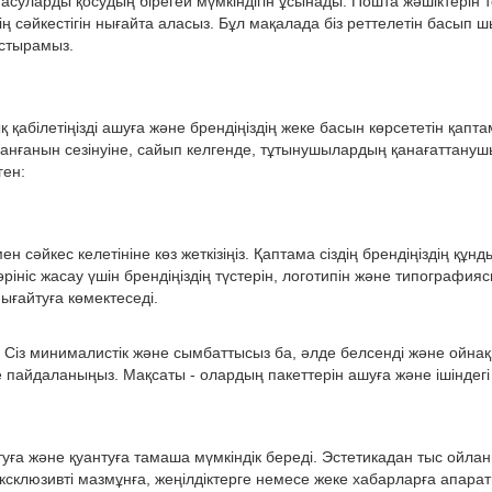
суларды қосудың бірегей мүмкіндігін ұсынады. Пошта жәшіктерін т
ің сәйкестігін нығайта аласыз. Бұл мақалада біз реттелетін басып
астырамыз.
абілетіңізді ашуға және брендіңіздің жеке басын көрсететін қапт
ланғанын сезінуіне, сайып келгенде, тұтынушылардың қанағаттану
ген:
сәйкес келетініне көз жеткізіңіз. Қаптама сіздің брендіңіздің құн
өрініс жасау үшін брендіңіздің түстерін, логотипін және типография
ығайтуға көмектеседі.
ыз. Сіз минималистік және сымбаттысыз ба, әлде белсенді және о
 пайдаланыңыз. Мақсаты - олардың пакеттерін ашуға және ішіндегі 
а және қуантуға тамаша мүмкіндік береді. Эстетикадан тыс ойланы
склюзивті мазмұнға, жеңілдіктерге немесе жеке хабарларға апара