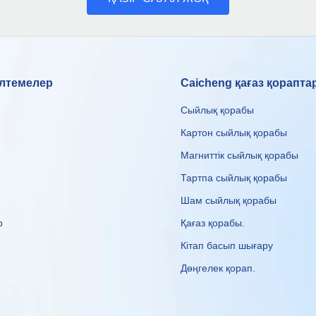
лтемелер
Caicheng қағаз қорапт
Сыйлық қорабы
Картон сыйлық қорабы
Магниттік сыйлық қорабы
Тартпа сыйлық қорабы
Шам сыйлық қорабы
р
Қағаз қорабы
.
Кітап басып шығару
Дөңгелек қорап
.