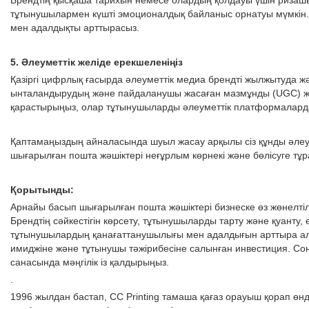
Брендтің қысқаша тарихын немесе олардың қолдауы үшін ризаш
тұтынушылармен күшті эмоционалдық байланыс орнатуы мүмкін. 
мен адалдықты арттырасыз.
5. Әлеуметтік желіде ерекшеленіңіз
Қазіргі цифрлық ғасырда әлеуметтік медиа брендті жылжытуда 
ынталандырудың және пайдаланушы жасаған мазмұнды (UGC) жаса
қарастырыңыз, олар тұтынушыларды әлеуметтік платформаларда
Қаптамаңыздың айналасында шуыл жасау арқылы сіз құнды әлеуме
шығарылған пошта жәшіктері неғұрлым көрнекі және бөлісуге тұ
Қорытынды:
Арнайы басып шығарылған пошта жәшіктері бизнеске өз жөнелтілі
Брендтің сәйкестігін көрсету, тұтынушыларды тарту және қуанту,
тұтынушылардың қанағаттанушылығы мен адалдығын арттыра ала
имиджіне және тұтынушы тәжірибесіне салынған инвестиция. Со
санасында мәңгілік із қалдырыңыз.
.
1996 жылдан бастап, CC Printing тамаша қағаз орауыш қорап өнді