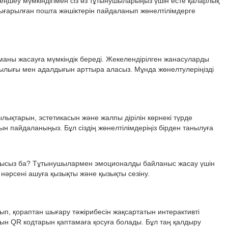
еңшеу мүмкіндігімен сіз өз тұтынушыларыңыз үшін есте қаларлық
 шығарылған пошта жәшіктерін пайдаланып жөнелтілімдерге
аманы жасауға мүмкіндік береді. Жекелендірілген жанасуларды
шылығы мен адалдығын арттыра аласыз. Мұнда жөнелтулеріңізді
дылықтарын, эстетикасын және жалпы дірілін көрнекі түрде
сын пайдаланыңыз. Бұл сіздің жөнелтілімдеріңіз бірден танылуға
йнақысыз ба? Тұтынушылармен эмоционалды байланыс жасау үшін
нәрсені ашуға қызықты және қызықты сезіну.
п, қораптан шығару тәжірибесін жақсартатын интерактивті
тын QR кодтарын қаптамаға қосуға болады. Бұл таң қалдыру