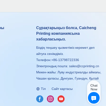
ары
Сұрақтарыңыз болса, Caicheng
Printing компаниясына
хабарласыңыз.
Біздің теңшеу қызметіміз керемет деп
айтуға сенімдіміз.
Телефон:+86-13798722336
Электрондық пошта:
sales@ccprinting.cn
Мекен-жайы: Луву индустриалды аймағы,
Чашан қаласы, Дунгуан, Гуандун, Қытай
Chat
Тіл
Сайт картасы
Now