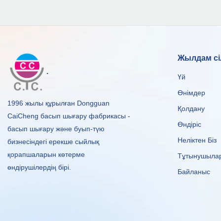
Жылдам сі
.
Үй
Өнімдер
1996 жылы құрылған Dongguan
Қолдану
CaiCheng басып шығару фабрикасы -
Өндіріс
басып шығару және буып-түю
Неліктен Біз
бизнесіндегі ерекше сыйлық
қорапшаларын көтерме
Тұтынушыла
өндірушілердің бірі.
Байланыс