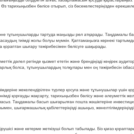
ылығыңызды білдіретін алғыс хабарламасын қосуды қарастырыңыз.
Өз тарихыңызбен бөлісе отырып, сіз бәсекелестеріңізден ерекшел
және тұтынушыларды тартуда маңызды рөл атқарады. Таңдамалы бас
удың тиімді жолы болуы мүмкін. Қаптамаңызға көрнекі тартымды 
 қораптан шығару тәжірибесімен бөлісуге шақырады.
ттік дәлел ретінде қызмет ететін және брендіңізді кеңірек ауди
рарлық болса, тұтынушылардың толқулары мен оң тәжірибесін ізбас
мдеріне жекелендірілген түрлер қосуға және тұтынушылар үшін қор
 өнімді қорғауды жақсарту, тарихыңызбен бөлісу және әлеуметтік ж
сыз. Таңдамалы басып шығарылған пошта жәшіктеріне инвестициял
нымен, шығармашылық қабілеттеріңізді ашыңыз, жөнелтілімдеріңіз
рушісі және көтерме жеткізуші болып табылады. Біз қағаз қораптар