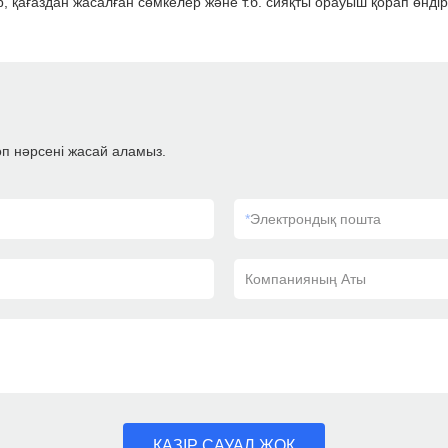
р, қағаздан жасалған сөмкелер және т.б. сияқты орауыш қорап өндір
көп нәрсені жасай аламыз.
*
Электрондық пошта
Компанияның Аты
ҚАЗІР САУАЛ ЖОҚ