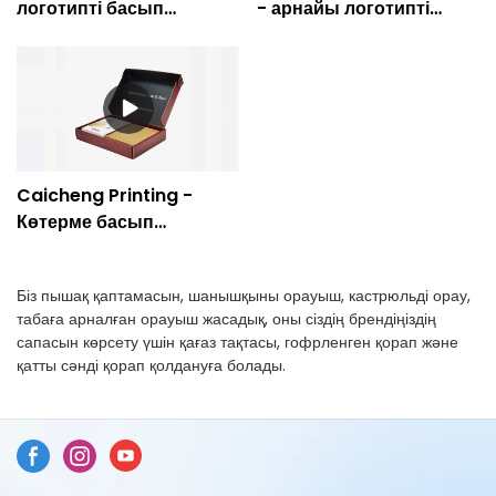
логотипті басып
- арнайы логотипті
шығарылған орау Ас
картон поштасы
үйге арналған қағаз
жиналмалы қағаз ас үйге
сыйлық қорабы-
арналған қорап
Кайченг басып шығару
Caicheng Printing -
Көтерме басып
шығарылған бірегей
гофрленген картоннан
Біз пышақ қаптамасын, шанышқыны орауыш, кастрюльді орау,
жасалған ас үй ыдысы
табаға арналған орауыш жасадық, оны сіздің брендіңіздің
пакетке арналған
сапасын көрсету үшін қағаз тақтасы, гофрленген қорап және
жөнелту қорабы
қатты сәнді қорап қолдануға болады.