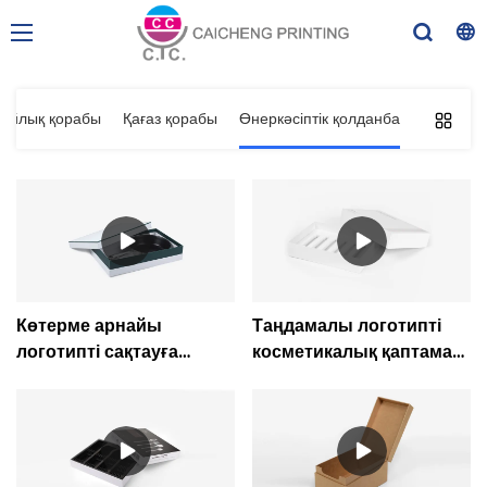
ыйлық қорабы
Қағаз қорабы
Өнеркәсіптік қолданба
Көтерме арнайы
Таңдамалы логотипті
логотипті сақтауға
косметикалық қаптама
арналған табаға ас үй
Көз бояуы ерін далабы
ыдысы орау сыйлық
сыйлық қорабы-
қорапшасы-Caicheng
Кайченг басып шығару
басып шығару