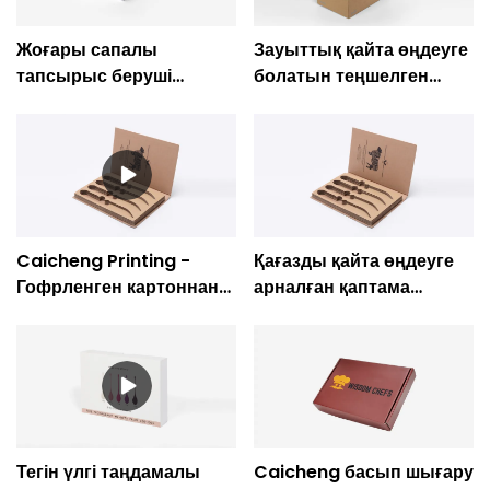
Жоғары сапалы
Зауыттық қайта өңдеуге
тапсырыс беруші
болатын теңшелген
логотипі картон қағаз
пакет картон крафт
сыйлық орау Baby Food
картон қорапшасы
Box компаниясы -
орау-Кайченг басып
Caicheng Printing
шығару
Caicheng Printing -
Қағазды қайта өңдеуге
Гофрленген картоннан
арналған қаптама
жасалған ас үйге
гофрленген картоннан
арналған қорапты қайта
жасалған ас үйге
өңдеу
арналған пышақ қорабы
Тегін үлгі таңдамалы
Caicheng басып шығару