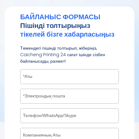
аулақ болу арқылы
қалдықтарды азайтуға
БАЙЛАНЫС ФОРМАСЫ
көмектеседі.
Пішінді толтырыңыз
тікелей бізге хабарласыңыз
Төмендегі пішінді толтырып, жіберіңіз,
Caicheng Printing 24 сағат ішінде сізбен
байланысады, рахмет!
Аты
Электрондық пошта
Телефон/WhatsApp/Skype
Компанияның Аты