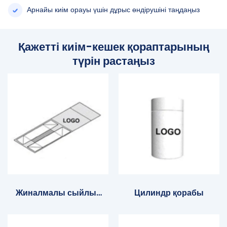
Арнайы киім орауы үшін дұрыс өндірушіні таңдаңыз
Қажетті киім-кешек қораптарының
түрін растаңыз
Жиналмалы сыйлық
Цилиндр қорабы
қорабы