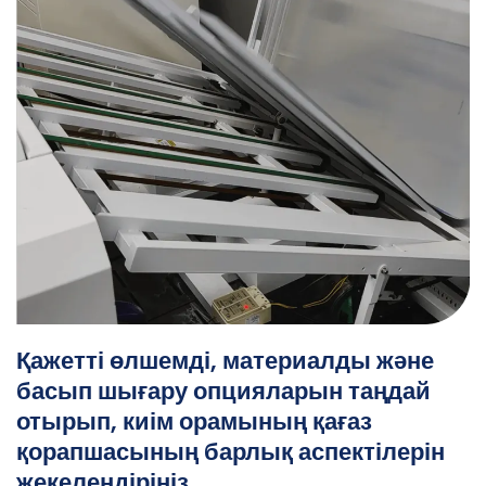
Қажетті өлшемді, материалды және
басып шығару опцияларын таңдай
отырып, киім орамының қағаз
қорапшасының барлық аспектілерін
жекелендіріңіз