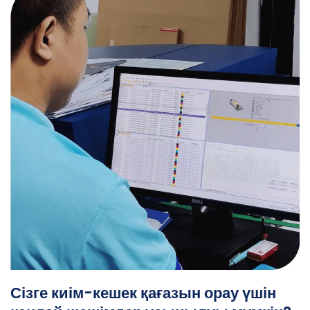
Сізге киім-кешек қағазын орау үшін