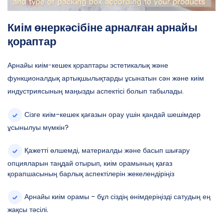
Киім өнеркәсібіне арналған арнайы
қораптар
Арнайы киім-кешек қораптары эстетикалық және
функционалдық артықшылықтарды ұсынатын сән және киім
индустриясының маңызды аспектісі болып табылады.
Сізге киім-кешек қағазын орау үшін қандай шешімдер
ұсынылуы мүмкін?
Қажетті өлшемді, материалды және басып шығару
опцияларын таңдай отырып, киім орамының қағаз
қорапшасының барлық аспектілерін жекелендіріңіз
Арнайы киім орамы - бұл сіздің өнімдеріңізді сатудың ең
жақсы тәсілі.