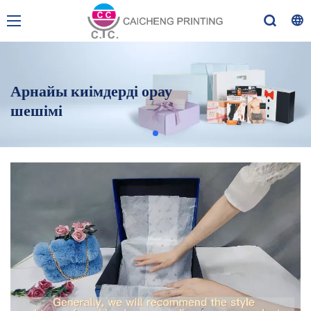
Арнайы киімдерді орау
шешімі