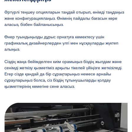
Әртүрлі теңшеу опцияларын таңдай отырып, өнімді таңдаңыз
және конфигурациялаңыз. Өнімнің пайдалы бағасын көре
аласыз, бізбен байланысыңыз.
Өнер туындыңызды дұрыс орнатуға көмектесу үшін
графикалық дизайнерлерден үлгі мен нұсқауларды жүктеп
алыңыз.
Сіздің жаңа бейімделген киім орамыңыз біздің жылдам және
сенімді жеткізу қызметіміз арқылы тікелей үйіңізге жеткізіледі.
Егер сізде қандай да бір сұрақтарыңыз немесе арнайы
сұрауларыңыз болса, сіз біздің тұтынушыларды қолдау
қызметтерінің көмегіне сене аласыз.