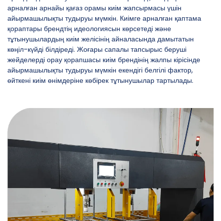
арналған арнайы қағаз орамы киім жапсырмасы үшін
айырмашылықты тудыруы мүмкін. Киімге арналған қаптама
қораптары брендтің идеологиясын көрсетеді және
тұтынушылардың киім желісінің айналасында дамытатын
көңіл-күйді білдіреді. Жоғары сапалы тапсырыс беруші
жейделерді орау қорапшасы киім брендінің жалпы кірісінде
айырмашылықты тудыруы мүмкін екендігі белгілі фактор,
өйткені киім өнімдеріне көбірек тұтынушылар тартылады.