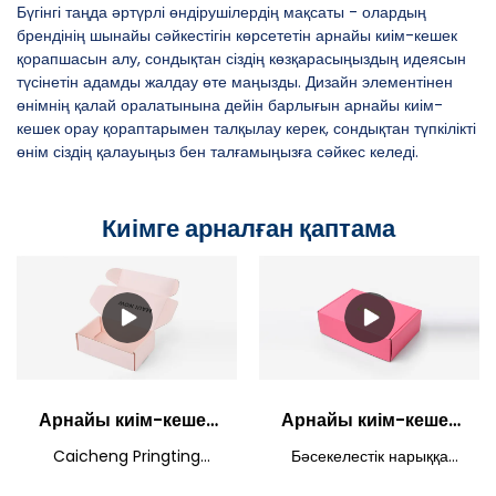
Бүгінгі таңда әртүрлі өндірушілердің мақсаты - олардың
брендінің шынайы сәйкестігін көрсететін арнайы киім-кешек
қорапшасын алу, сондықтан сіздің көзқарасыңыздың идеясын
түсінетін адамды жалдау өте маңызды. Дизайн элементінен
өнімнің қалай оралатынына дейін барлығын арнайы киім-
кешек орау қораптарымен талқылау керек, сондықтан түпкілікті
өнім сіздің қалауыңыз бен талғамыңызға сәйкес келеді.
Киімге арналған қаптама
Арнайы киім-кешек
Арнайы киім-кешек
қораптары
орау қораптары
Caicheng Pringting
Бәсекелестік нарыққа
Экологиялық таза
Көтерме қызғылт
Packaging тұрақты
негізделген Caicheng