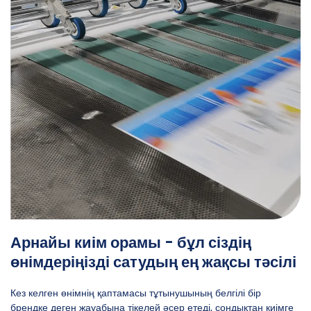
Арнайы киім орамы - бұл сіздің
өнімдеріңізді сатудың ең жақсы тәсілі
Кез келген өнімнің қаптамасы тұтынушының белгілі бір
брендке деген жауабына тікелей әсер етеді, сондықтан киімге