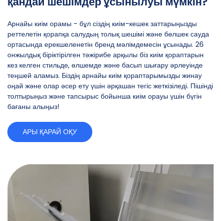
қандай шешімдер ұсынылуы мүмкін?
Арнайы киім орамы - бұл сіздің киім-кешек заттарыңызды
реттелетін қорапқа салудың толық шешімі және бөлшек сауда
ортасында ерекшеленетін бренд мәлімдемесін ұсынады. 26
онжылдық біріктірілген тәжірибе арқылы біз киім қораптарын
кез келген стильде, өлшемде және басып шығару әрлеуінде
теңшей аламыз. Біздің арнайы киім қораптарымызды жинау
оңай және олар әсер ету үшін әрқашан тегіс жеткізіледі. Пішінді
толтырыңыз және тапсырыс бойынша киім орауы үшін бүгін
бағаны алыңыз!
АРЫ ҚАРАЙ ОҚУ