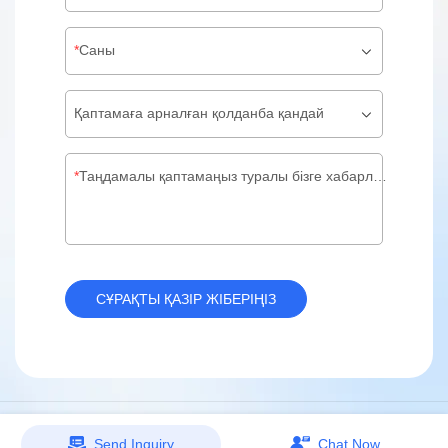
Саны
Қаптамаға арналған қолданба қандай
Таңдамалы қаптамаңыз туралы бізге хабарлама қалдырыңыз
СҰРАҚТЫ ҚАЗІР ЖІБЕРІҢІЗ
Send Inquiry
Chat Now