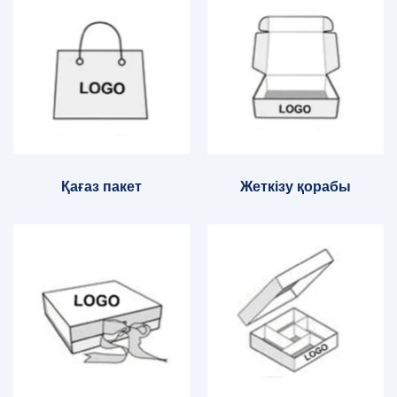
Қағаз пакет
Жеткізу қорабы