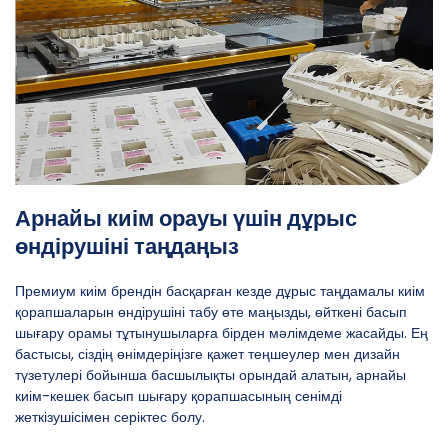
Арнайы киім орауы үшін дұрыс
өндірушіні таңдаңыз
Премиум киім брендін басқарған кезде дұрыс таңдамалы киім
қорапшаларын өндірушіні табу өте маңызды, өйткені басып
шығару орамы тұтынушыларға бірден мәлімдеме жасайды. Ең
бастысы, сіздің өнімдеріңізге қажет теңшеулер мен дизайн
түзетулері бойынша басшылықты орындай алатын, арнайы
киім-кешек басып шығару қорапшасының сенімді
жеткізушісімен серіктес болу.