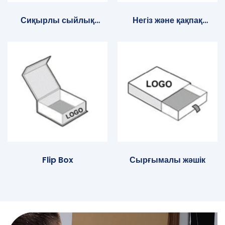
Сиқырлы сыйлық
Негіз және қақпақ
қорабы
қорап
Flip Box
Сырғымалы жәшік