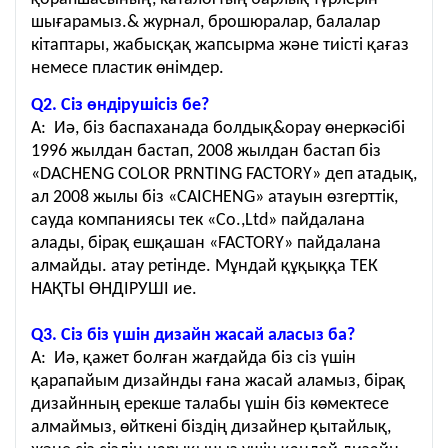
шығарамыз.& журнал, брошюралар, балалар
кітаптары, жабысқақ жапсырма және тиісті қағаз
немесе пластик өнімдер.
Q2. Сіз өндірушісіз бе?
A: Иә, біз баспаханада болдық&орау өнеркәсібі
1996 жылдан бастап, 2008 жылдан бастап біз
«DACHENG COLOR PRNTING FACTORY» деп атадық,
ал 2008 жылы біз «CAICHENG» атауын өзгерттік,
сауда компаниясы тек «Co.,Ltd» пайдалана
алады, бірақ ешқашан «FACTORY» пайдалана
алмайды. атау ретінде. Мұндай құқыққа ТЕК
НАҚТЫ ӨНДІРУШІ ие.
Q3. Сіз біз үшін дизайн жасай аласыз ба?
A: Иә, қажет болған жағдайда біз сіз үшін
қарапайым дизайнды ғана жасай аламыз, бірақ
дизайнның ерекше талабы үшін біз көмектесе
алмаймыз, өйткені біздің дизайнер қытайлық,