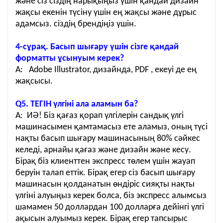
және сіз сіздің нарықыңыз үшін қандай дизайн
жақсы екенін түсіну үшін ең жақсы және дұрыс
адамсыз. сіздің брендіңіз үшін.
4-сұрақ. Басып шығару үшін сізге қандай
форматты ұсынуым керек?
A: Adobe Illustrator, дизайнда, PDF , екеуі де ең
жақсысы.
Q5. ТЕГІН үлгіні ала аламын ба?
A: ИӘ! Біз қағаз қорап үлгілерін сандық үлгі
машинасымен қамтамасыз ете аламыз, оның түсі
нақты басып шығару машинасының 80% сәйкес
келеді, арнайы қағаз және дизайн және кесу.
Бірақ біз клиенттен экспресс төлем үшін жауап
беруін талап еттік. Бірақ егер сіз басып шығару
машинасын қолданатын өндіріс сияқты нақты
үлгіні алуыңыз керек болса, біз экспресс алымсыз
шамамен 50 доллардан 100 долларға дейінгі үлгі
ақысын алуымыз керек. Бірақ егер тапсырыс