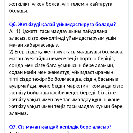
жеткілікті үлкен болса, үлгі төлемін қайтаруға
болады.
Q6. Жеткізуді қалай ұйымдастыруға болады?
A: 1) Қажетті тасымалдаушыны пайдалана
аласыз, сізге жөнелтімді ұйымдастыруым үшін
маған хабарласыңыз.
2) Егер сізде қажетті жүк тасымалдаушы болмаса,
маған әуежайды немесе теңіз портын беріңіз,
сонда мен сізге баға ұсынысын бере аламын,
содан кейін мен жөнелтуді ұйымдастырамын,
тіпті сізде тәжірибе болмаса да, сіздің басыңыз
ауырмайды, және біздің маркетинг команда сізге
жеткізу бойынша кәсіби кеңес береді, біз сізге
жеткізу уақытымен әуе тасымалдау құнын және
жеткізу уақытымен теңіз тасымалдау құнын бере
аламыз.
Q7. Сіз маған қандай кепілдік бере аласыз?