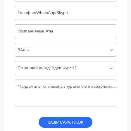
Телефон/WhatsApp/Skype
Компанияның Аты
Саны
Сіз қандай өнімді іздеп жүрсіз?
Таңдамалы қаптамаңыз туралы бізге хабарлама қалдырыңыз
ҚАЗІР САУАЛ ЖОҚ