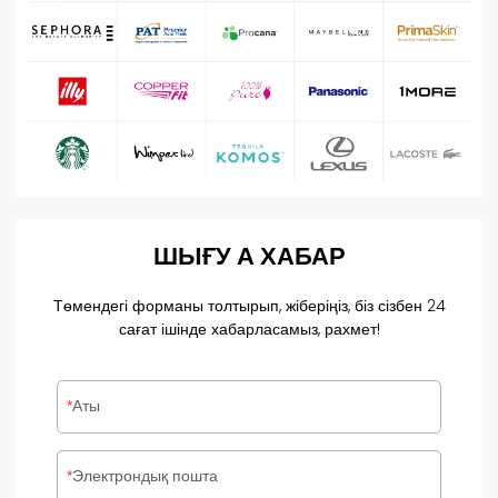
ШЫҒУ
А
ХАБАР
Төмендегі форманы толтырып, жіберіңіз, біз сізбен 24
сағат ішінде хабарласамыз, рахмет!
Аты
Электрондық пошта