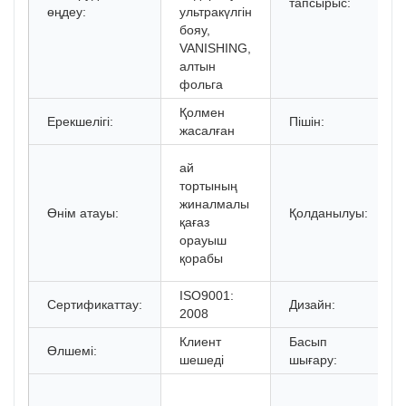
тапсырыс:
өңдеу:
ультракүлгін
бояу,
VANISHING,
алтын
фольга
Қолмен
Ерекшелігі:
Пішін:
жасалған
ай
тортының
жиналмалы
Өнім атауы:
Қолданылуы:
қағаз
орауыш
қорабы
ISO9001:
Сертификаттау:
Дизайн:
2008
Клиент
Басып
Өлшемі:
шешеді
шығару: