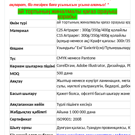
ақпарат, біз тезірек баға ұсынысын ұсына аламыз! *
ай тортының жиналмалы қағаз орауыш
қорабы
ай тортының жиналмалы қағаз орауыш қор
Өнім түрі
C2S Artpaper : 300g/350g/400g қолайлы
Материал
C1S Artpaper: 300g/350g/400g қолайлы
(қоңыр немесе ақ) Крафт қағазы: 300г/350г
Ұзындығы*Ені*Биіктігі(см)/Тұтынушыларды
Өлшем
CMYK немесе Pantone
Түс
CorelDraw, Adobe Illustrator, Дизайнда, PDF
Көркем шығарма пішімі
500 дана
MOQ
Жылтыр немесе күңгірт ламинация, металл ф
Аяқтау
сулы, нүктелі ультракүлгін, бедерлі, дебосс
Басып шығару
Қажет болса, офсетті басып шығару және э
Аяқтағаннан кейін
Түрлі пішінге кесіңіз
Жабдықтау қабілеті
Айына 1 000 000 дана
Сертификат
ISO9001: 2008
Шығу орны
Дунгуан қаласы, Гуандун провинциясы, Қы