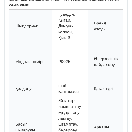
сенімдіміз.
Гуандун,
Қытай,
Бренд
Шығу орны:
Дунгуан
атауы:
қаласы,
Қытай
Өнеркәсіптік
Модель нөмірі:
P0025
пайдалану:
шай
Қолдану:
Қағаз түрі:
қаптамасы
Жылтыр
ламинаттау,
күңгірттену,
лактау,
Басып
штамптау,
Арнайы
шығаруды
бедерлеу,