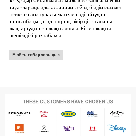
A: Қоңыр жиналмалы сыйлық қорапшасы үшін
тауарларыңызды алғаннан кейін, біздің қызмет
немесе сапа туралы мәселеңізді айтудан
тартынбаңыз, сіздің ортақ пікіріңіз - сапаны
жақсартудың ең жақсы жолы. Біз ең жақсы
шешімді бірге табамыз.
Бізбен хабарласыңыз