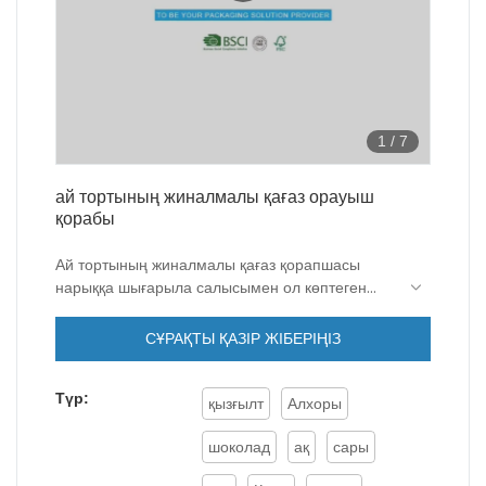
1
/
7
ай тортының жиналмалы қағаз орауыш
қорабы
Ай тортының жиналмалы қағаз қорапшасы
нарыққа шығарыла салысымен ол көптеген
тұтынушылардан оң пікірлер алды, олар
өнімнің бұл түрі олардың қажеттіліктерін тиімді
СҰРАҚТЫ ҚАЗІР ЖІБЕРІҢІЗ
шеше алатынын айтты. Сонымен қатар, өнім
қағаз қораптарында кеңінен қолданылады.
Түр:
қызғылт
Алхоры
шоколад
ақ
сары