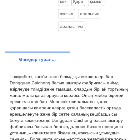
көк
Қара
қызыл
жасыл
апельсин
аралас түсі
Өнімдер туралы мәліметтер
Тәжірибелі, кәсіби және білімді қызметкерлері бар
Dongguan Caicheng басып шығару фабрикасы өнімді
әзірлеуде тиімді және тамаша, олардың бірі ай тортының
жиналмалы қағаз орауыш қорабы. Оның кейбір бірегей
ерекшеліктері бар. Mooncake жиналмалы қағаз
қорапшасы компанияларға қатаң бәсекелестік ортада
ерекшеленуге және бір сәтте саланың көшбасшысы
болуға көмектеседі. Dongguan Caicheng басып шығару
фабрикасы басынан бері «адалдық» бизнес принципін
ұстанып, «клиенттерге бізден ең жақсысын ұсынуды»
санайды. Болашақта үлкен жетістікке жететінімізге толық