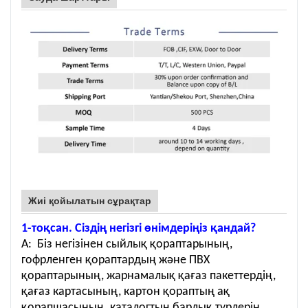
Жиі қойылатын сұрақтар
1-тоқсан. Сіздің негізгі өнімдеріңіз қандай?
A: Біз негізінен сыйлық қораптарының,
гофрленген қораптардың және ПВХ
қораптарының, жарнамалық қағаз пакеттердің,
қағаз картасының, картон қораптың ақ
қорапшасының, каталогтың барлық түрлерін