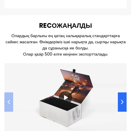
REC
О
ЖАҢАЛДЫ
Олардың барлығы ең қатаң халықаралық стандарттарға
сәйкес жасалған. Өнімдеріміз ішкі нарықта да, сыртқы нарықта
да сұранысқа ие болды.
Олар қазір 500 елге кеңінен экспортталады.