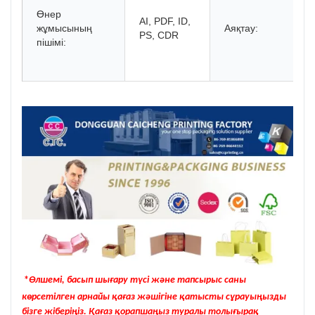
Өнер
AI, PDF, ID,
жұмысының
Аяқтау:
PS, CDR
пішімі:
*
Өлшемі, басып шығару түсі және тапсырыс саны
көрсетілген арнайы қағаз жәшігіне қатысты сұрауыңызды
бізге жіберіңіз. Қағаз қорапшаңыз туралы толығырақ