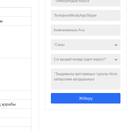
*
Электрондық пошта
функцияларымен
қуатты етіп жасалған.
Тамаша мүмкіндіктері
Телефон/WhatsApp/Skype
бар біздің 1 нарықта
ім
әлдеқайда бәсекеге
Компанияның Аты
қабілетті және
тұтынушыларға
көбірек пайда
*
Саны
әкеледі.
Сіз қандай өнімді іздеп жүрсіз?
*
Таңдамалы қаптамаңыз туралы бізге
хабарлама қалдырыңыз
Жіберу
қ қорабы