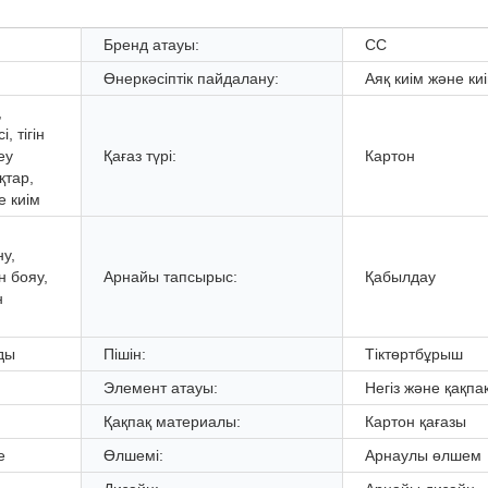
Бренд атауы:
CC
Өнеркәсіптік пайдалану:
Аяқ киім және ки
,
, тігін
еу
Қағаз түрі:
Картон
қтар,
е киім
ну,
н бояу,
Арнайы тапсырыс:
Қабылдау
н
ды
Пішін:
Тіктөртбұрыш
Элемент атауы:
Негіз және қақпа
Қақпақ материалы:
Картон қағазы
e
Өлшемі:
Арнаулы өлшем