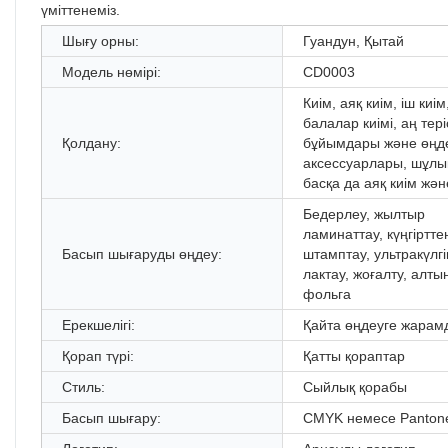
үміттенеміз.
Шығу орны:
Гуандун, Қытай
Модель нөмірі:
CD0003
Киім, аяқ киім, іш киім
балалар киімі, аң терісі
Қолдану:
бұйымдары және өңд
аксессуарлары, шұлы
басқа да аяқ киім жән
Бедерлеу, жылтыр
ламинаттау, күңгіртте
Басып шығаруды өңдеу:
штамптау, ультракүлгі
лактау, жоғалту, алты
фольга
Ерекшелігі:
Қайта өңдеуге жарам
Қорап түрі:
Қатты қораптар
Стиль:
Сыйлық қорабы
Басып шығару:
CMYK немесе Panton