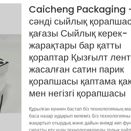
Caicheng Packaging 
сәнді сыйлық қорапша
қағазы Сыйлық керек-
жарақтары бар қатты
қораптар Қызғылт лен
жасалған сатин парик
қорапшасы қаптама қа
мен негізгі қорапшасы
Құрылған күннен бастап біз технологияның 
баса назар аударып келеміз. Біз технологияны 
жаңартып отырдық және дайын өнімді көп фу
сипатты ету үшін технологияларды толық пай