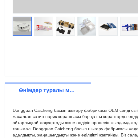
Өнімдер туралы мәліметтер
Dongguan Caicheng басып шығару фабрикасы OEM сәнді сый
жасалған сатин парик қорапшасы бар қатты қораптарды өндіру
айтарлықтай жақсартады және өндіріс процесін жылдамдатад
танымал. Dongguan Caicheng басып шығару фабрикасы «ада
адалдықты, жаңашылдықты және әділдікті жақтайды. Біз сала