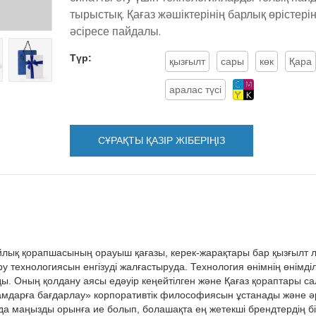
тырыстық. Қағаз жәшіктерінің барлық өрістері
әсіресе пайдалы.
Түр:
қызғылт
сары
көк
Қара
аралас түсі
СҰРАҚТЫ ҚАЗІР ЖІБЕРІҢІЗ
лық қорапшасының орауыш қағазы, керек-жарақтары бар қызғылт 
 технологиясын енгізуді жалғастыруда. Технология өнімнің өнімділ
ы. Оның қолдану аясы едәуір кеңейтілген және Қағаз қораптары с
мдарға бағдарлау» корпоративтік философиясын ұстанады және 
да маңызды орынға ие болып, болашақта ең жетекші брендтердің б