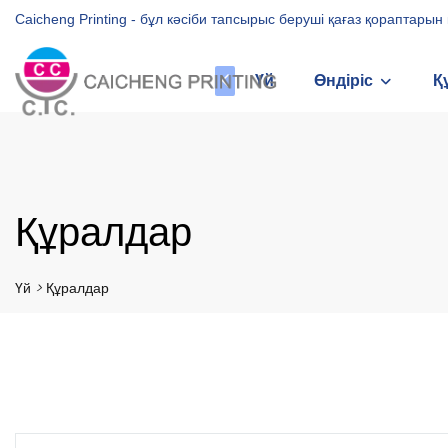
Caicheng Printing - бұл кәсіби тапсырыс беруші қағаз қораптары
Үй
Өндіріс
Қ
Құралдар
Үй
>
Құралдар