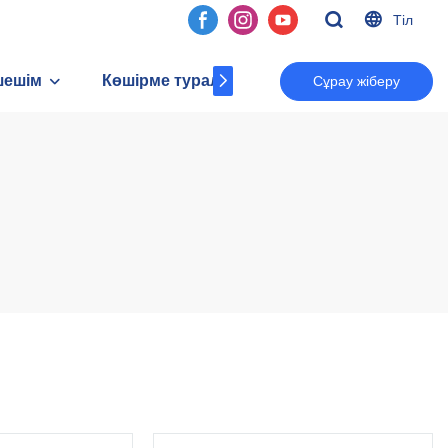
Тіл
шешім
Көшірме туралы
Байланыс
Сұрау жіберу