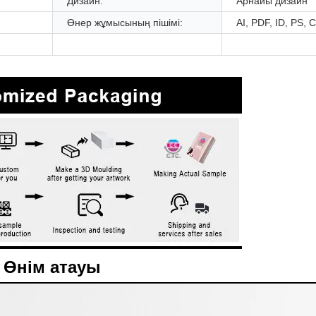
Дизайн:
Арнайы дизайн
Өнер жұмысының пішімі:
AI, PDF, ID, PS,
Өнім атауы