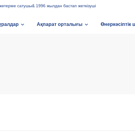
н көтерме сатушы& 1996 жылдан бастап жеткізуші
ұралдар
Ақпарат орталығы
Өнеркәсіптік 