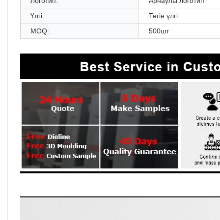
Логотип:
Арнаулы логотип
Үлгі:
Тегін үлгі
MOQ:
500шт