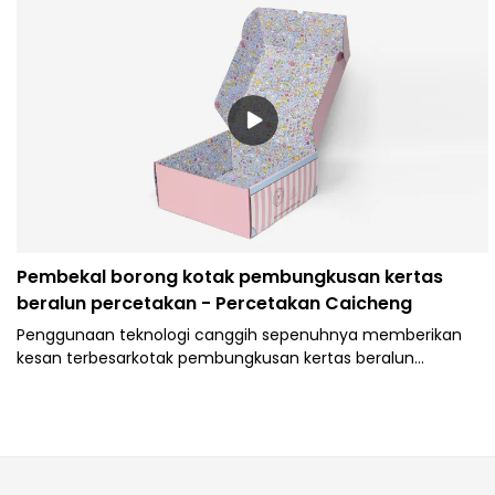
Indah Mewah Tersuai Keras Kosmetik Hadiah Kertas Karton
Kotak Pembungkusan Bentuk Buku Magnetik. Produk ini
adalah menjurus kepada bidang (s) Kotak Kertas.
Pembekal borong kotak pembungkusan kertas
beralun percetakan - Percetakan Caicheng
Penggunaan teknologi canggih sepenuhnya memberikan
kesan terbesarkotak pembungkusan kertas beralun
dimainkan sepenuhnya. Ia mempunyai julat aplikasi yang
luas dan kini sesuai untuk bidang tersebut.