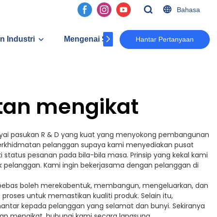
Bahasa
n Industri
Mengenai Sk
Kenalan
Hantar Pertanyaan
tan mengikat
punyai pasukan R & D yang kuat yang menyokong pembangunan
perkhidmatan pelanggan supaya kami menyediakan pusat
status pesanan pada bila-bila masa. Prinsip yang kekal kami
uk pelanggan. Kami ingin bekerjasama dengan pelanggan di
 bebas boleh merekabentuk, membangun, mengeluarkan, dan
oses untuk memastikan kualiti produk. Selain itu,
antar kepada pelanggan yang selamat dan bunyi. Sekiranya
n mengikat, hubungi kami secara langsung.