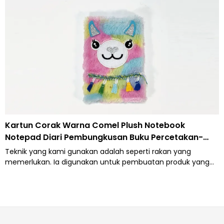
Kertas.
Kartun Corak Warna Comel Plush Notebook
Notepad Diari Pembungkusan Buku Percetakan-
Caicheng Printing
Teknik yang kami gunakan adalah seperti rakan yang
memerlukan. Ia digunakan untuk pembuatan produk yang
selamat dan cekap. Corak Kartun Comel Warna Comel Plush
Buku Nota Sulaman Akaun Tangan Pasir Hisap
Pembungkusan Diari Notepad ditawarkan secara meluas
kepada bidang aplikasi Buku Nota.