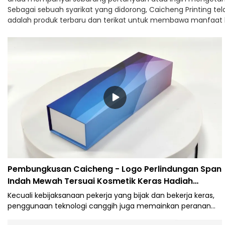
Sebagai sebuah syarikat yang didorong, Caicheng Printing 
adalah produk terbaru dan terikat untuk membawa manfaat
Pembungkusan Caicheng - Logo Perlindungan Span
Indah Mewah Tersuai Kosmetik Keras Hadiah
Kertas Kadbod Magnetik Bentuk Buku Kotak
Kecuali kebijaksanaan pekerja yang bijak dan bekerja keras,
Pembungkusan Kotak Bentuk Buku
penggunaan teknologi canggih juga memainkan peranan
penting dalam proses pembuatan Logo Perlindungan Span