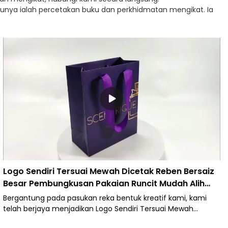
tunya ialah percetakan buku dan perkhidmatan mengikat. Ia
Logo Sendiri Tersuai Mewah Dicetak Reben Bersaiz
Besar Pembungkusan Pakaian Runcit Mudah Alih
Beg Kertas Beli-belah untuk Pakaian
Bergantung pada pasukan reka bentuk kreatif kami, kami
telah berjaya menjadikan Logo Sendiri Tersuai Mewah
Dicetak Reben Saiz Besar Pakaian Runcit Mudah Alih