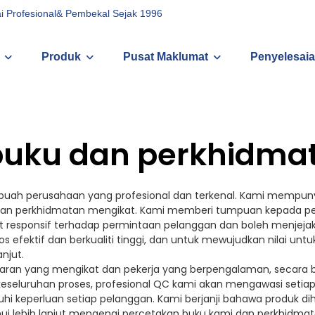
i Profesional& Pembekal Sejak 1996
Produk
Pusat Maklumat
Penyelesaia
buku dan perkhidma
 sebuah perusahaan yang profesional dan terkenal. Kami mem
ku dan perkhidmatan mengikat. Kami memberi tumpuan kepada 
t responsif terhadap permintaan pelanggan dan boleh menjejaki 
efektif dan berkualiti tinggi, dan untuk mewujudkan nilai unt
njut.
aran yang mengikat dan pekerja yang berpengalaman, secara
eluruhan proses, profesional QC kami akan mengawasi setiap pr
keperluan setiap pelanggan. Kami berjanji bahawa produk dih
 lebih lanjut mengenai percetakan buku kami dan perkhidmata