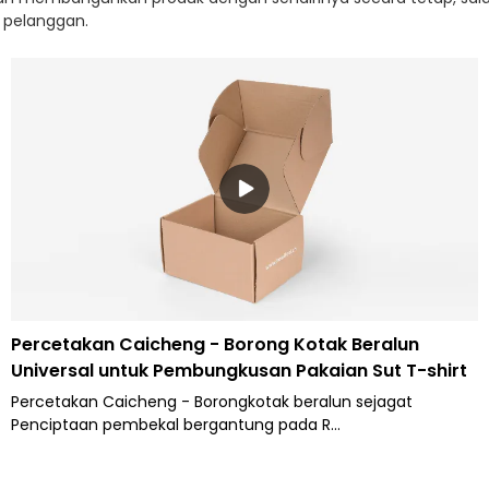
 pelanggan.
Percetakan Caicheng - Borong Kotak Beralun
Universal untuk Pembungkusan Pakaian Sut T-shirt
Percetakan Caicheng - Borongkotak beralun sejagat
Penciptaan pembekal bergantung pada R
matang&Teknologi D dan kedudukan pasaran yang tepat,
serta penyelidikan yang teliti selama bertahun-tahun. Selain