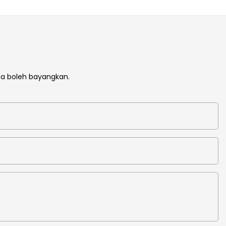
masa ini, dalam industri Tiub Kertas dan bidang lain, produk
ini sangat popular.
da boleh bayangkan.