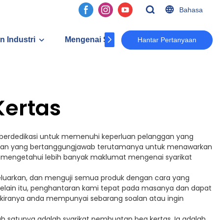
Bahasa
n Industri
Mengenai Sk
Kenalan
Hantar Pertanyaan
Kertas
 berdedikasi untuk memenuhi keperluan pelanggan yang
dmatan yang bertanggungjawab terutamanya untuk menawarkan
u mengetahui lebih banyak maklumat mengenai syarikat
luarkan, dan menguji semua produk dengan cara yang
 Selain itu, penghantaran kami tepat pada masanya dan dapat
ekiranya anda mempunyai sebarang soalan atau ingin
h satunya adalah syarikat pembuatan beg kertas. Ia adalah