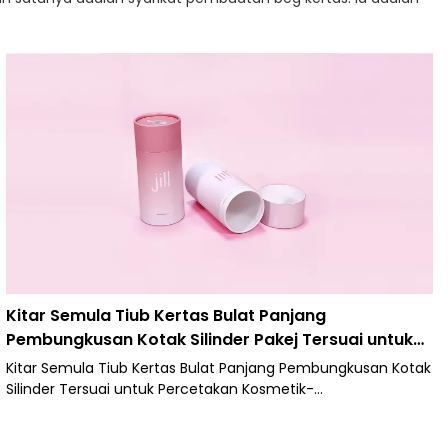
Kitar Semula Tiub Kertas Bulat Panjang
Pembungkusan Kotak Silinder Pakej Tersuai untuk
Percetakan Kosmetik-Caicheng
Kitar Semula Tiub Kertas Bulat Panjang Pembungkusan Kotak
Silinder Tersuai untuk Percetakan Kosmetik-
Caicheng.Terima kasih kepada penggunaan teknologi,
produk kami dihasilkan dan diuji dengan sempurna. Pada