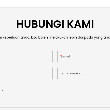
itu, produk tersuai juga ditawarkan untuk memenuhi
keperluan khusus pelanggan.
HUBUNGI KAMI
i keperluan anda, kita boleh melakukan lebih daripada yang an
E-mel
nama syarikat
nda