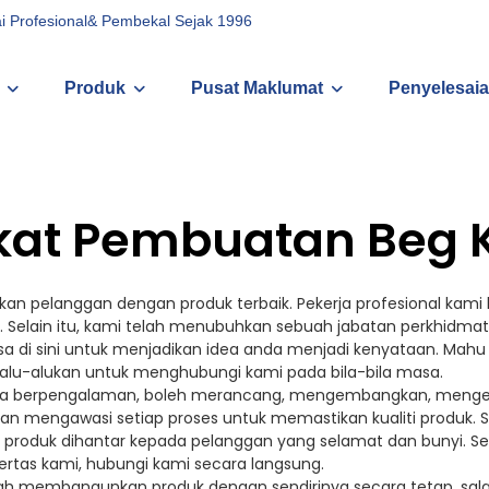
i Profesional& Pembekal Sejak 1996
Produk
Pusat Maklumat
Penyelesaia
kat Pembuatan Beg 
n pelanggan dengan produk terbaik. Pekerja profesional kami
ih. Selain itu, kami telah menubuhkan sebuah jabatan perkhi
a di sini untuk menjadikan idea anda menjadi kenyataan. Mah
ialu-alukan untuk menghubungi kami pada bila-bila masa.
rja berpengalaman, boleh merancang, mengembangkan, menge
kan mengawasi setiap proses untuk memastikan kualiti produk.
 produk dihantar kepada pelanggan yang selamat dan bunyi. S
rtas kami, hubungi kami secara langsung.
elah membangunkan produk dengan sendirinya secara tetap, sala