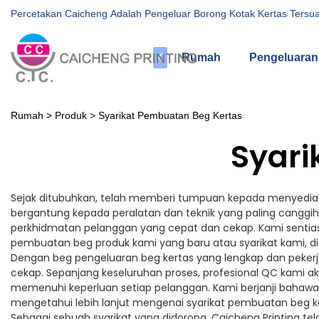
Percetakan Caicheng Adalah Pengeluar Borong Kotak Kertas Tersua
Rumah
Pengeluaran
Rumah
>
Produk
>
Syarikat Pembuatan Beg Kertas
Syari
Sejak ditubuhkan, telah memberi tumpuan kepada menyediaka
bergantung kepada peralatan dan teknik yang paling cangg
perkhidmatan pelanggan yang cepat dan cekap. Kami sentias
pembuatan beg produk kami yang baru atau syarikat kami, d
Dengan beg pengeluaran beg kertas yang lengkap dan peke
cekap. Sepanjang keseluruhan proses, profesional QC kami a
memenuhi keperluan setiap pelanggan. Kami berjanji bahawa
mengetahui lebih lanjut mengenai syarikat pembuatan beg ke
Sebagai sebuah syarikat yang didorong, Caicheng Printing t