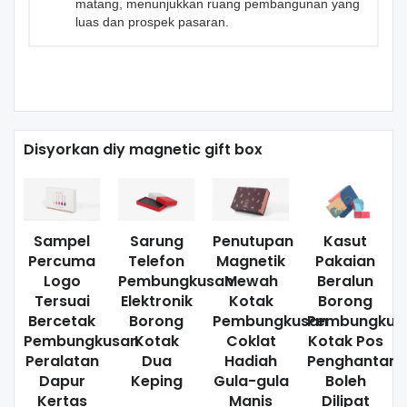
matang, menunjukkan ruang pembangunan yang
luas dan prospek pasaran.
Disyorkan diy magnetic gift box
Sampel
Sarung
Penutupan
Kasut
Percuma
Telefon
Magnetik
Pakaian
Logo
Pembungkusan
Mewah
Beralun
Tersuai
Elektronik
Kotak
Borong
Bercetak
Borong
Pembungkusan
Pembungkus
Pembungkusan
Kotak
Coklat
Kotak Pos
Peralatan
Dua
Hadiah
Penghantara
Dapur
Keping
Gula-gula
Boleh
Kertas
Manis
Dilipat