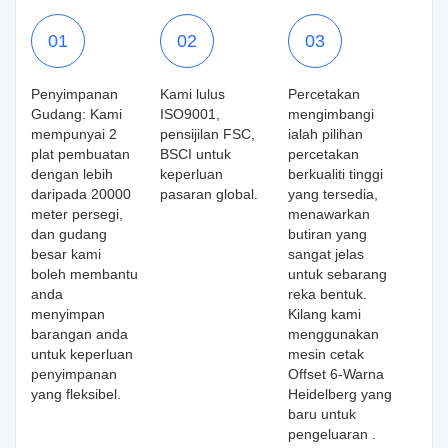
01
02
03
Penyimpanan
Kami lulus
Percetakan
Gudang: Kami
ISO9001,
mengimbangi
mempunyai 2
pensijilan FSC,
ialah pilihan
plat pembuatan
BSCI untuk
percetakan
dengan lebih
keperluan
berkualiti tinggi
daripada 20000
pasaran global.
yang tersedia,
meter persegi,
menawarkan
dan gudang
butiran yang
besar kami
sangat jelas
boleh membantu
untuk sebarang
anda
reka bentuk.
menyimpan
Kilang kami
barangan anda
menggunakan
untuk keperluan
mesin cetak
penyimpanan
Offset 6-Warna
yang fleksibel.
Heidelberg yang
baru untuk
pengeluaran .