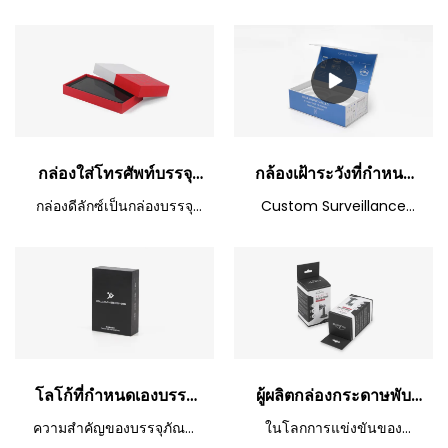
ไม่ได้ในชีวิตประจำวันของคน
เหล็กสีดำนี้เป็นกล่องบรรจุ
ฟิลด์ของกล่องลูกฟูก (กล่อง
ภัณฑ์กล่องแข็ง
อิเล็กทรอนิกส์
ยุคใหม่ และกล่องกระดาษ
ภัณฑ์อิเล็กทรอนิกส์คุณภาพ
จดหมาย)
ลูกฟูกซึ่งเป็นวัสดุบรรจุภัณฑ์ที่
สูงที่ออกแบบมาเพื่อมอบ
ใช้กันทั่วไปก็ถูกนำมาใช้กัน
โซลูชันบรรจุภัณฑ์ที่ปลอดภัย
อย่างแพร่หลายในบรรจุภัณฑ์
และมีสไตล์สำหรับผลิตภัณฑ์
เครื่องใช้ไฟฟ้า Caicheng
อิเล็กทรอนิกส์ของคุณ การ
Printing นำเสนอโซลูชั่น
ออกแบบดูสะอาดตาและทัน
แบบครบวงจรของกล่องบรรจุ
สมัย ​​ให้ความรู้สึกถึงงานฝีมือ
กล่องใส่โทรศัพท์บรรจุ
กล้องเฝ้าระวังที่กำหนด
ภัณฑ์อิเล็กทรอนิกส์.
อันประณีต
ภัณฑ์อิเล็กทรอนิกส์
เองที่ดีที่สุดกระดาษ
กล่องดีลักซ์เป็นกล่องบรรจุ
Custom Surveillance
ขายส่งกล่องสองชิ้น
ผลิตภัณฑ์อิเล็กทรอนิกส์
ภัณฑ์ฐานและฝาปิดระดับไฮ
Camera Electronic
กล่องของขวัญแม่เหล็ก -
เอนด์ที่สวยงาม เหมาะสำหรับ
Product Paper Magnetic
Caicheng Printing
การบรรจุสิ่งของที่มีมูลค่าสูง
Gift Box เมื่อเทียบกับ
เช่น โทรศัพท์มือถือ ผลิตภัณฑ์
ผลิตภัณฑ์ที่คล้ายคลึงกันใน
อิเล็กทรอนิกส์ และของขวัญ
ตลาด มันมีข้อได้เปรียบที่โดด
ผลิตจากวัสดุกระดาษแข็ง
เด่นที่หาที่เปรียบไม่ได้ในแง่
คุณภาพสูง มีการออกแบบและ
ของประสิทธิภาพ คุณภาพ รูป
ตกแต่งภายนอกอย่างดีเพื่อให้
ลักษณ์ ฯลฯ และมีชื่อเสียงที่ดี
โลโก้ที่กำหนดเองบรรจุ
ผู้ผลิตกล่องกระดาษพับ
ดูหรูหราและมีคุณภาพ ใส่ใจ
ในตลาด Caicheng
ในรายละเอียดและการ
Printing สรุปข้อบกพร่องใน
ภัณฑ์อิเล็กทรอนิกส์กล่อง
บรรจุภัณฑ์กล่องดำ
ความสำคัญของบรรจุภัณฑ์
ในโลกการแข่งขันของ
ตกแต่งที่ประณีต เน้นความมี
อดีต ผลิตภัณฑ์และปรับปรุง
ของขวัญสองชิ้นสีดำ
สำหรับธุรกิจขนาดเล็ก