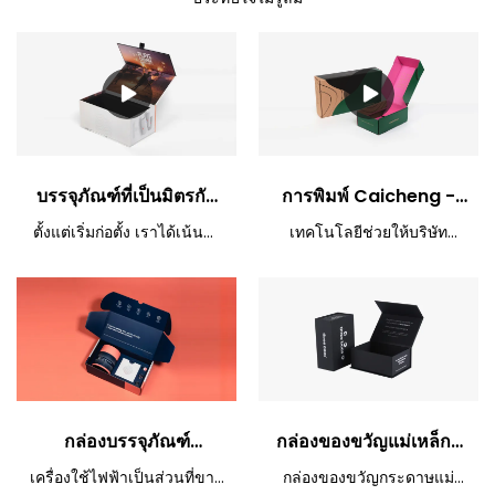
บรรจุภัณฑ์ที่เป็นมิตรกับ
การพิมพ์ Caicheng -
สิ่งแวดล้อมกล่องของขวัญ
ออกแบบกล่องบรรจุภัณฑ์
ตั้งแต่เริ่มก่อตั้ง เราได้เน้นย้ำ
เทคโนโลยีช่วยให้บริษัท
แม่เหล็กอิเล็กทรอนิกส์-
อิเล็กทรอนิกส์ฟรีพร้อม
ถึงความสำคัญของเทคโนโลยี
สามารถแข่งขันได้และช่วย
Caicheng Printing
โลโก้ที่กำหนดเอง
เราได้ปรับปรุงเทคโนโลยี
รักษาตำแหน่งผู้นำใน
อย่างต่อเนื่องและพยายามใช้
อุตสาหกรรม เราใช้
เทคโนโลยีอย่างเต็มที่เพื่อ
เทคโนโลยีในการผลิตกล่อง
ทำให้ผลิตภัณฑ์สำเร็จรูปใช้
บรรจุภัณฑ์กล่องออกแบบฟรี
งานได้หลากหลายและมี
โลโก้ที่กำหนดเองกล่อง
ลักษณะเฉพาะ ในทุกพื้นที่ของ
กระดาษแข็งบรรจุภัณฑ์ส่ง
กล่องกระดาษ ผลิตภัณฑ์มี
กล่องกระดาษลูกฟูกและให้
กล่องบรรจุภัณฑ์
กล่องของขวัญแม่เหล็กสี
ประโยชน์อย่างยิ่ง
แน่ใจว่ามีความเสถียรใน
ประสิทธิภาพ มันจะแสดงผลที่
อิเล็กทรอนิกส์แบบกำหนด
ดำโลโก้ที่กำหนดเอง
เครื่องใช้ไฟฟ้าเป็นส่วนที่ขาด
กล่องของขวัญกระดาษแม่
ยิ่งใหญ่ที่สุดเมื่อนำไปใช้ใน
เอง กล่องลึกลับ บรรจุ
สำหรับบรรจุภัณฑ์