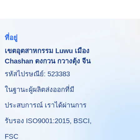
ในอุปกรณ์อิเล็กทรอนิกส์ที่
พาณิชย์อิเล็กทรอนิกส์ การนำ
ระดับและคุณภาพของแบรนด์
อย่างต่อเนื่อง ข้อมูลจำเพาะ
หรูหรา:1. ความประทับใจแรก
เสนอและการปกป้อง
ของ กล่องของขวัญแม่เหล็ก
พบ: บรรจุภัณฑ์เป็นจุดติดต่อ
ผลิตภัณฑ์ของคุณมีความ
กระดาษผลิตภัณฑ์กล้องเฝ้า
แรกระหว่างลูกค้าและ
สำคัญพอๆ กับตัวผลิตภัณฑ์
ระวังที่กำหนดเอง สามารถ
ผลิตภัณฑ์ ซึ่งเป็นตัวกำหนด
เอง โซลูชันกล่องกระดาษ
ปรับแต่งตามความต้องการ
โทนเสียงสำหรับประสบการณ์
ขายส่งขนาดเล็กของเราได้
ของคุณ
ที่อยู่
โดยรวม2. เอกลักษณ์ของ
รับการออกแบบมาเพื่อตอบ
แบรนด์: บรรจุภัณฑ์ที่ปรับแต่ง
สนองความต้องการที่หลาก
เขตอุตสาหกรรม Luwu เมือง
ได้ช่วยให้แบรนด์ต่างๆ
หลายของธุรกิจที่กำลังมองหา
สามารถแสดงเอกลักษณ์และ
แหล่งบรรจุภัณฑ์คุณภาพสูง
Chashan ตงกวน กวางตุ้ง จีน
คุณค่าอันเป็นเอกลักษณ์
สำหรับสินค้าอิเล็กทรอนิกส์
ตอกย้ำตำแหน่งของตนใน
ของตน ด้วยการมุ่งเน้นที่
รหัสไปรษณีย์: 523383
ตลาดสินค้าฟุ่มเฟือย3. มูลค่า
ความทนทาน ความสามารถ
ที่รับรู้: บรรจุภัณฑ์ส่วนบุคคล
ในการจ่าย และการปรับแต่ง
ในฐานะผู้ผลิตส่งออกที่มี
คุณภาพสูงช่วยเพิ่มมูลค่าที่รับ
ได้ เรานำเสนอกล่องกระดาษ
รู้ของผลิตภัณฑ์ โดยให้ราคา
หลายประเภทที่รองรับขนาด
ประสบการณ์ เราได้ผ่านการ
ที่สมเหตุสมผล
รูปร่าง และระดับการป้องกัน
ต่างๆ ที่จำเป็นสำหรับการ
ขนส่งและการจัดแสดงใน
รับรอง ISO9001:2015, BSCI,
ร้านค้าปลีก
FSC