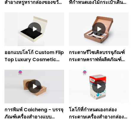
สำอางหรูหรากล่องของขวัญ
ที่กำหนดเองไม้กระเป๋าเดิน
แม่เหล็กแบบกำหนดเอง
ทางบรรจุภัณฑ์กล่องของ
สีน้ำเงินเป็นมิตรกับสิ่ง
ขวัญ บริษัท - การพิมพ์
แวดล้อม
Caicheng
ออกแบบโลโก้ Custom Flip
กระดาษรีไซเคิลบรรจุภัณฑ์
Top Luxury Cosmetic
กระดาษคราฟท์ผลิตภัณฑ์
Packaging Paper Gift
ดูแลผิวกล่องของขวัญ
Perfume Box Company
กระดาษแข็งที่มีฝาปิด
- Caicheng Printing
การพิมพ์ Caicheng - บรรจุ
โลโก้ที่กำหนดเองกล่อง
ภัณฑ์เครื่องสำอางแบบ
กระดาษเครื่องสำอางกล่อง
กำหนดเองกล่องของขวัญ
บรรจุภัณฑ์บรรจุภัณฑ์สำหรับ
กระดาษคราฟท์สีน้ำตาล
การดูแลผิวคุณค่าทาง