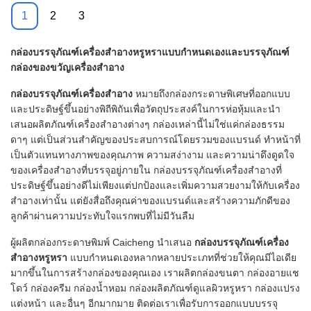
พร้อมหน้าต่าง
โภชนาการ-Caicheng การ
1
2
3
พิมพ์
กล่องบรรจุภัณฑ์เครื่องสำอางหรูหราแบบกำหนดเองและบรรจุภัณฑ์
กล่องของขวัญเครื่องสำอาง
กล่องบรรจุภัณฑ์เครื่องสำอาง
หมายถึงกล่องกระดาษพิเศษที่ออกแบบ
และประดิษฐ์ขึ้นอย่างพิถีพิถันเพื่อวัตถุประสงค์ในการห่อหุ้มและนำ
เสนอผลิตภัณฑ์เครื่องสำอางต่างๆ กล่องเหล่านี้ไม่ใช่แค่กล่องธรรม
ดาๆ แต่เป็นส่วนสำคัญของประสบการณ์โดยรวมของแบรนด์ ทำหน้าที่
เป็นตัวแทนทางภาพของคุณภาพ ความสง่างาม และความน่าดึงดูดใจ
ของเครื่องสำอางที่บรรจุอยู่ภายใน กล่องบรรจุภัณฑ์เครื่องสำอางที่
ประดิษฐ์ขึ้นอย่างดีไม่เพียงแต่ปกป้องและเพิ่มความสวยงามให้กับเครื่อง
สำอางเท่านั้น แต่ยังสื่อถึงคุณค่าของแบรนด์และสร้างความภักดีของ
ลูกค้าผ่านความประทับใจแรกพบที่ไม่มีวันลืม
กล่องบรรจุภัณฑ์เครื่อง
ผู้ผลิตกล่องกระดาษพิมพ์ Caicheng นำเสนอ
สำอางหรูหรา
แบบกำหนดเองหลากหลายประเภทที่ช่วยให้คุณมีไอเดีย
มากขึ้นในการสร้างกล่องของคุณเอง เราผลิตกล่องขนตา กล่องอายแช
โดว์ กล่องครีม กล่องน้ำหอม กล่องผลิตภัณฑ์ดูแลผิวหรูหรา กล่องแปรง
แต่งหน้า และอื่นๆ อีกมากมาย ติดต่อเราเพื่อรับการออกแบบบรรจุ