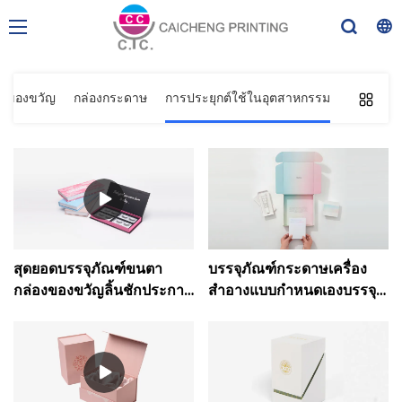
องของขวัญ
กล่องกระดาษ
การประยุกต์ใช้ในอุตสาหกรรม
สุดยอดบรรจุภัณฑ์ขนตา
บรรจุภัณฑ์กระดาษเครื่อง
กล่องของขวัญลิ้นชักประกาย
สำอางแบบกำหนดเองบรรจุ
ระยิบระยับพร้อม บริษัท
ภัณฑ์แต่งหน้ากระดาษแข็ง
กล่องเครื่องสำอางหน้าต่าง
PVC - การพิมพ์ Caicheng