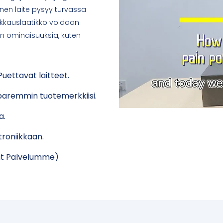
inen laite pysyy turvassa
pakkauslaatikko voidaan
a on ominaisuuksia, kuten
uettavat laitteet.
 paremmin tuotemerkkiisi.
a.
roniikkaan.
ut Palvelumme)