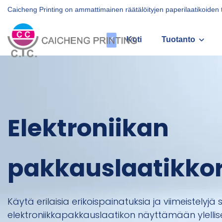
Caicheng Printing on ammattimainen räätälöityjen paperilaatikoiden
Koti
Tuotanto
Elektroniikan
pakkauslaatikko
Käytä erilaisia ​​erikoispainatuksia ja viimeistelyj
elektroniikkapakkauslaatikon näyttämään ylellise