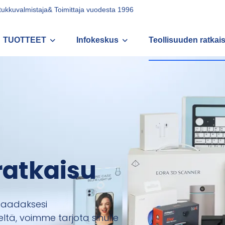
 tukkuvalmistaja& Toimittaja vuodesta 1996
TUOTTEET
Infokeskus
Teollisuuden ratkai
ratkaisu
ä saadaksesi
ltä, voimme tarjota sinulle