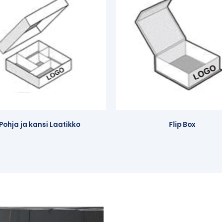
Pohja ja kansi Laatikko
Flip Box