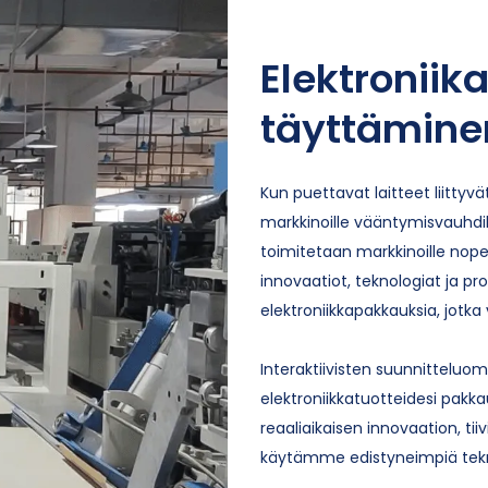
Elektroniik
täyttäminen
Kun puettavat laitteet liittyvät
markkinoille vääntymisvauhdill
toimitetaan markkinoille nop
innovaatiot, teknologiat ja pr
elektroniikkapakkauksia, jotka 
Interaktiivisten suunnittelu
elektroniikkatuotteidesi pakk
reaaliaikaisen innovaation, ti
käytämme edistyneimpiä teknii