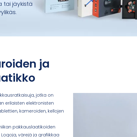
tai jäykistä
ylikäs.
roiden ja
aatikko
akkausratkaisuja, jotka on
än erilaisten elektronisten
ablettien, kameroiden, kellojen
roniikan pakkauslaatikoiden
Logoja, värejä ja grafiikkaa