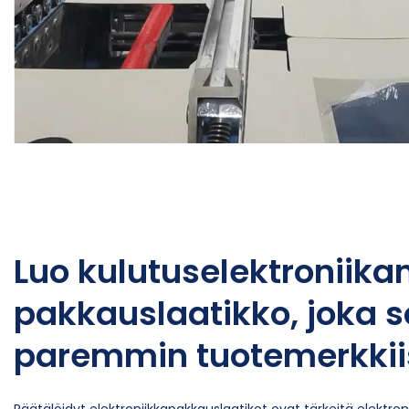
Luo kulutuselektroniika
pakkauslaatikko, joka s
paremmin tuotemerkkii
Räätälöidyt elektroniikkapakkauslaatikot ovat tärkeitä elektroni