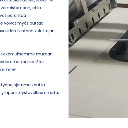
t varmistamaan, että
oivat parantaa
Ne voivat myös auttaa
tavuuden tunteen kuluttajan
ssä. Kokemuksemme mukaan
kaidemme kanssa. Siksi
gniimme.
en työpajojemme kautta
n ympäristöystävällisemmistä,