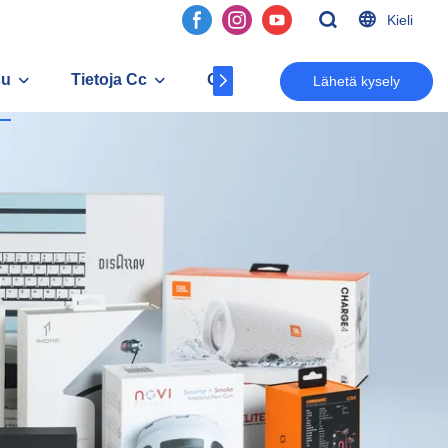
Kieli
su
Tietoja Cc
Ottaa yhteyttä
Lähetä kysely