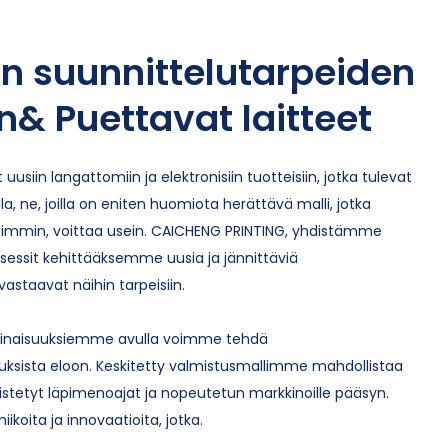
an suunnittelutarpeiden
& Puettavat laitteet
 uusiin langattomiin ja elektronisiin tuotteisiin, jotka tulevat
a, ne, joilla on eniten huomiota herättävä malli, jotka
eimmin, voittaa usein. CAICHENG PRINTING, yhdistämme
osessit kehittääksemme uusia ja jännittäviä
vastaavat näihin tarpeisiin.
ominaisuuksiemme avulla voimme tehdä
auksista eloon. Keskitetty valmistusmallimme mahdollistaa
ivistetyt läpimenoajat ja nopeutetun markkinoille pääsyn.
koita ja innovaatioita, jotka.