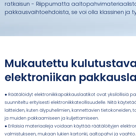
ratkaisun - Riippumatta aaltopahvimateriaalista 
pakkausvaihtoehdoista, se voi olla klassinen ja ty
Mukautettu kulutustava
elektroniikan pakkausl
● Räätälöidyt elektroniikkapakkauslaatikot ovat yksilöllisiä p
suunniteltu erityisesti elektroniikkateollisuudelle. Niitä käytetä
laitteiden, kuten älypuhelimien, kannettavien tietokoneiden, t
ja muiden pakkaamiseen ja kuljettamiseen.
● Erilaisia ​​materiaaleja voidaan käyttää räätälöityjen elekt
valmistukseen, mukaan lukien kartonki, aaltopahvi ja vaahto. 