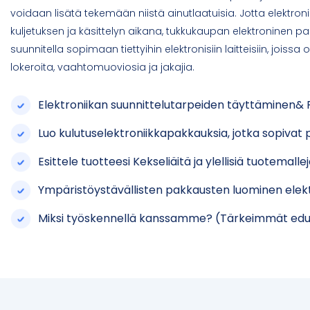
voidaan lisätä tekemään niistä ainutlaatuisia. Jotta elektron
kuljetuksen ja käsittelyn aikana, tukkukaupan elektroninen 
suunnitella sopimaan tiettyihin elektronisiin laitteisiin, joiss
lokeroita, vaahtomuoviosia ja jakajia.
Elektroniikan suunnittelutarpeiden täyttäminen& P
Luo kulutuselektroniikkapakkauksia, jotka sopivat
Esittele tuotteesi Kekseliäitä ja ylellisiä tuotemallej
Ympäristöystävällisten pakkausten luominen elekt
Miksi työskennellä kanssamme? (Tärkeimmät ed