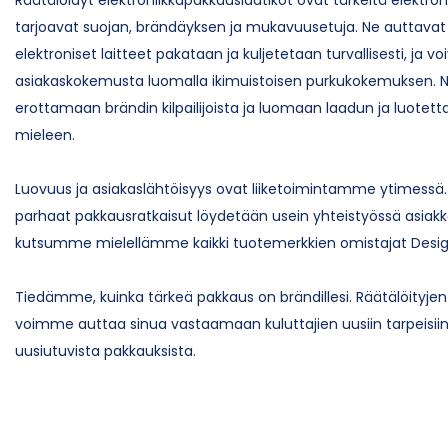
tarjoavat suojan, brändäyksen ja mukavuusetuja. Ne auttava
elektroniset laitteet pakataan ja kuljetetaan turvallisesti, ja v
asiakaskokemusta luomalla ikimuistoisen purkukokemuksen. 
erottamaan brändin kilpailijoista ja luomaan laadun ja luotet
mieleen.
Luovuus ja asiakaslähtöisyys ovat liiketoimintamme ytime
parhaat pakkausratkaisut löydetään usein yhteistyössä asiak
kutsumme mielellämme kaikki tuotemerkkien omistajat Desi
Tiedämme, kuinka tärkeä pakkaus on brändillesi. Räätälöityj
voimme auttaa sinua vastaamaan kuluttajien uusiin tarpeisii
uusiutuvista pakkauksista.