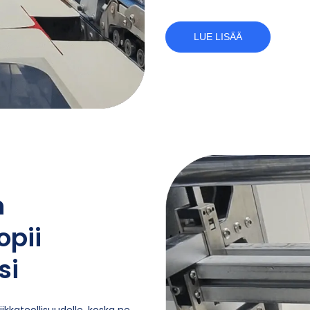
LUE LISÄÄ
n
opii
si
ikkateollisuudelle, koska ne