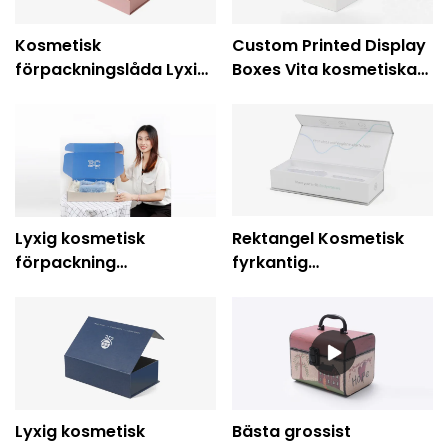
Printing
Kosmetisk
Custom Printed Display
förpackningslåda Lyxig
Boxes Vita kosmetiska
rosa kartong Magnetisk
hudvårdsförpackningar
förpackning
Presentförpackning-
Caicheng-utskrift
Lyxig kosmetisk
Rektangel Kosmetisk
förpackning
fyrkantig
Papperslåda Anpassad
presentförpackning
hudvårdsförpackning
Papperslådor
Tillverkare
Lyxig kosmetisk
Bästa grossist