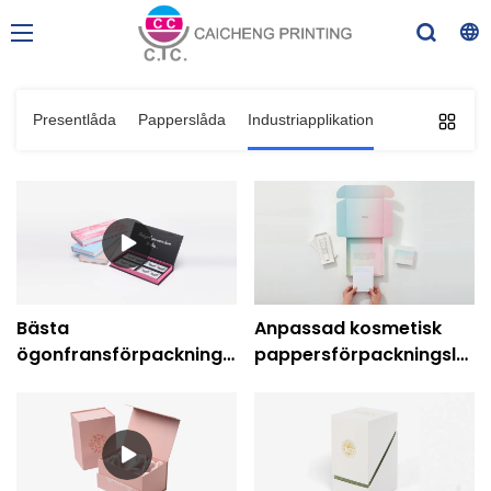
Presentlåda
Papperslåda
Industriapplikation
Bästa
Anpassad kosmetisk
ögonfransförpackningen
pappersförpackningslåd
Glitter Sparkle Låda
Kartongsminkförpacknin
Presentförpackning
med PVC-fönster
kosmetiska Box
Company - Caicheng