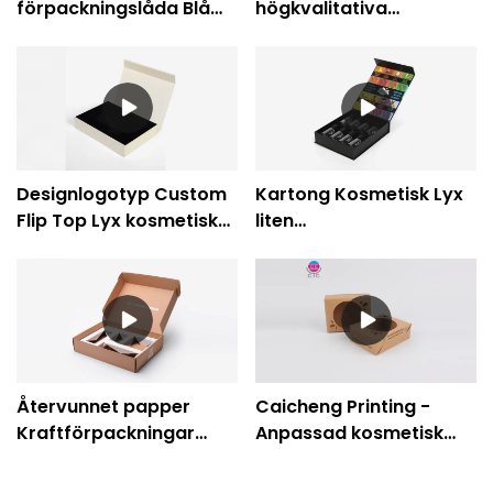
förpackningslåda Blå
högkvalitativa
miljövänlig anpassad
anpassade trä present
magnetisk
resväska förpackning
presentförpackning
Presentbox Company -
Caicheng utskrift
Designlogotyp Custom
Kartong Kosmetisk Lyx
Flip Top Lyx kosmetisk
liten
förpackning Papper
förvaringsglasflaska
Present Parfym Box
Hudvårdsförpackning
Company - Caicheng
Magnetisk
Printing
presentförpackning-
Caicheng utskrift
Återvunnet papper
Caicheng Printing -
Kraftförpackningar
Anpassad kosmetisk
Hudvårdsprodukter
förpackning Brunt
Kartong
kraftpapper