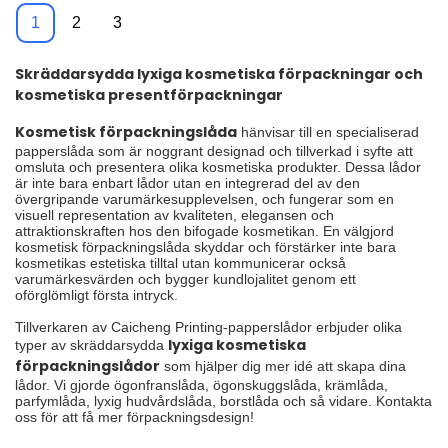
presentförpackningar
presentförpackning
1
2
3
med lock
med fönster
Skräddarsydda lyxiga kosmetiska förpackningar och
kosmetiska presentförpackningar
Kosmetisk förpackningslåda
hänvisar till en specialiserad
papperslåda som är noggrant designad och tillverkad i syfte att
omsluta och presentera olika kosmetiska produkter. Dessa lådor
är inte bara enbart lådor utan en integrerad del av den
övergripande varumärkesupplevelsen, och fungerar som en
visuell representation av kvaliteten, elegansen och
attraktionskraften hos den bifogade kosmetikan. En välgjord
kosmetisk förpackningslåda skyddar och förstärker inte bara
kosmetikas estetiska tilltal utan kommunicerar också
varumärkesvärden och bygger kundlojalitet genom ett
oförglömligt första intryck.
Tillverkaren av Caicheng Printing-papperslådor erbjuder olika
lyxiga kosmetiska
typer av skräddarsydda
förpackningslådor
som hjälper dig mer idé att skapa dina
lådor. Vi gjorde ögonfranslåda, ögonskuggslåda, krämlåda,
parfymlåda, lyxig hudvårdslåda, borstlåda och så vidare. Kontakta
oss för att få mer förpackningsdesign!