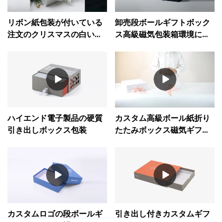
リボン紙包装が付いている
卸売段ボールギフトボック
注文のクリスマスの白い磁
ス高級磁気包装箱環境に優
気ギフト ボックス
しい
ハイエンド電子製品の硬質
カスタム高級ボール紙折り
引き出しボックス包装
たたみボックス磁気ギフト
ボックス卸売
カスタムロゴの段ボールギ
引き出し付きカスタムギフ