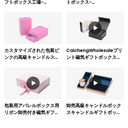
フトボックス工場-
トボックス-
CaichengPrinting
CaichengPrinting
カスタマイズされた包装ピ
CaichengWholesaleプリ
ンクの高級キャンドルスラ
ント磁気ギフトボックス
イド引き出しギフト ボック
EVAフラップ電子オーダー
ス
メイド磁気クロージャーボ
ックス
包装用アパレルボックス用
卸売高級キャンドルボック
リボン卸売付き磁気ギフト
スキャンドルギフトボック
ボックス-
ス包装-Caicheng印刷
CaichengPrinting