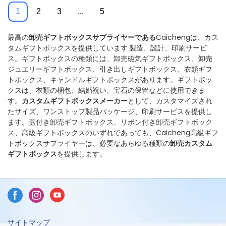
1
2
3
...
5
最高の
卸売
ギフトボックスサプライヤーである
Caichengは、カス
タムギフトボックスを提供しています
製造、設計、印刷サービ
ス。ギフトボックスの種類には、卸売磁気ギフトボックス、卸売
ジュエリーギフトボックス、引き出しギフトボックス、衣類ギフ
トボックス、キャンドルギフトボックスがあります。ギフトボッ
クスは、衣類の梱包、結婚祝い、宝石の保管などに使用できま
す。
カスタムギフトボックスメーカー
として、カスタマイズされ
たサイズ、ワンストップ製品パッケージ、印刷サービスを提供し
ます。蓋付き卸売ギフトボックス、リボン付き卸売ギフトボック
ス、高級ギフトボックスのいずれであっても、Caicheng高級ギフ
トボックスサプライヤーは、必要なあらゆる種類の
卸売カスタム
ギフトボックス
を提供します。
サイトマップ