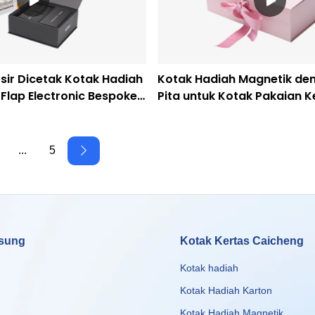
sir Dicetak Kotak Hadiah
Kotak Hadiah Magnetik den
Flap Electronic Bespoke
Pita untuk Kotak Pakaian 
sure Box
Pencetakan Caicheng
...
5
gsung
Kotak Kertas Caicheng
Kotak hadiah
Kotak Hadiah Karton
Kotak Hadiah Magnetik