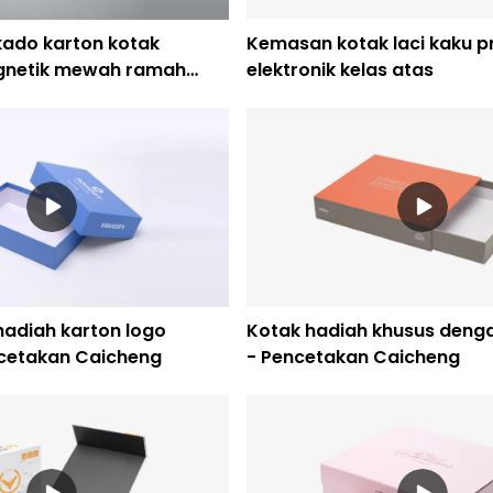
kado karton kotak
Kemasan kotak laci kaku p
netik mewah ramah
elektronik kelas atas
hadiah karton logo
Kotak hadiah khusus dengan
cetakan Caicheng
- Pencetakan Caicheng