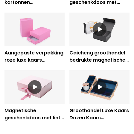
kartonnen
geschenkdoos met
geschenkdozen fabriek
uittrekbare lade -
- Caicheng Printing
Caicheng Printing
Aangepaste verpakking
Caicheng groothandel
roze luxe kaars
bedrukte magnetische
schuiflade
geschenkdozen EVA
geschenkdoos
Flap elektronische op
maat gemaakte
magnetische
sluitingsdoos
Magnetische
Groothandel Luxe Kaars
geschenkdoos met lint
Dozen Kaars
Groothandel voor het
Geschenkdoos
verpakken van
Verpakking-Caicheng