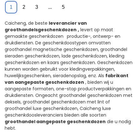
kledingdoos - Caicheng
Afdrukken:
1
2
3
...
5
Printing
Caicheng, de beste
leverancier van
groothandelsgeschenkdozen
,
levert op maat
gemaakte geschenkdozen
productie-, ontwerp- en
drukdiensten. De geschenkdoostypen omvatten
groothandel magnetische geschenkdozen, groothandel
sieraden geschenkdozen, lade geschenkdozen, kleding
geschenkdozen en kaars geschenkdozen. Geschenkdozen
kunnen worden gebruikt voor kledingverpakkingen,
huwelijksgeschenken, sieradenopslag, enz. Als
fabrikant
van aangepaste geschenkdozen
, bieden wij u
aangepaste formaten, one-stop productverpakkingen en
drukdiensten. Ongeacht groothandel geschenkdozen met
deksels, groothandel geschenkdozen met lint of
groothandel luxe geschenkdozen, Caicheng luxe
geschenkdoosleveranciers bieden alle soorten
groothandel aangepaste geschenkdozen
die u nodig
hebt.