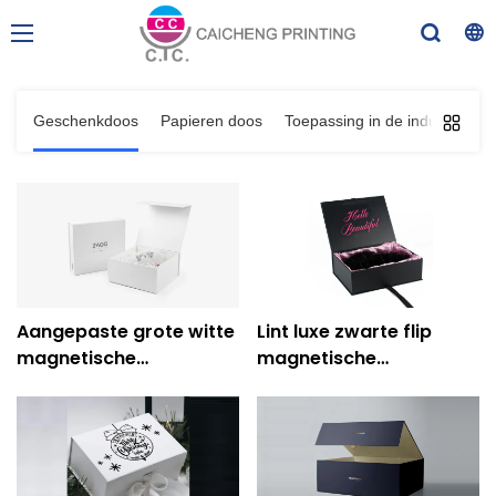
Geschenkdoos
Papieren doos
Toepassing in de industrie
Aangepaste grote witte
Lint luxe zwarte flip
magnetische
magnetische
geschenkdozen
geschenkdoos voor
Groothandel kartonnen
cosmetische
geschenkdozen
pruikverpakking