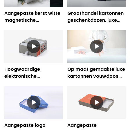
Aangepaste kerst witte
Groothandel kartonnen
magnetische
geschenkdozen, luxe
geschenkdozen met
magnetische
lintpapierverpakking
verpakkingsdozen,
milieuvriendelijk
Hoogwaardige
Op maat gemaakte luxe
elektronische
kartonnen vouwdoos
producten, stijve
Magnetische
ladeboxverpakkingen
geschenkdoos
Groothandel
Aangepaste logo
Aangepaste