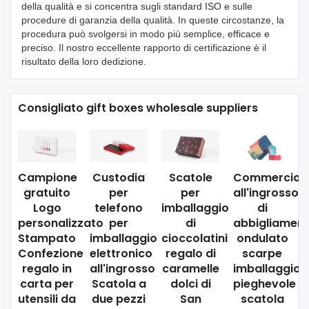
della qualità e si concentra sugli standard ISO e sulle
procedure di garanzia della qualità. In queste circostanze, la
procedura può svolgersi in modo più semplice, efficace e
preciso. Il nostro eccellente rapporto di certificazione è il
risultato della loro dedizione.
Consigliato gift boxes wholesale suppliers
Campione
Custodia
Scatole
Commercio
gratuito
per
per
all'ingrosso
Logo
telefono
imballaggio
di
personalizzato
per
di
abbigliamen
Stampato
imballaggio
cioccolatini
ondulato
Confezione
elettronico
regalo di
scarpe
regalo in
all'ingrosso
caramelle
imballaggio
carta per
Scatola a
dolci di
pieghevole
utensili da
due pezzi
San
scatola