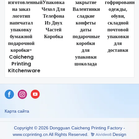
изготовленный
Упаковка
закрытие
гофрированно
на заказ
Чехол Для
Валентинки
одежды,
логотип
Телефона
сладкие
обуви,
напечатал
Из Двух
конфеты
складной
упаковку
Частей
даты
почтовой
бумажной
Коробка
подарочные
упаковки
подарочной
коробки
для
коробки-
для
доставки
Caicheng
упаковки
Printing
шоколада
Kitchenware
Карта сайта
Copyright © 2026 Dongguan Caicheng Printing Factory -
www.ccprinting.cn All Rights Reserved.
Design