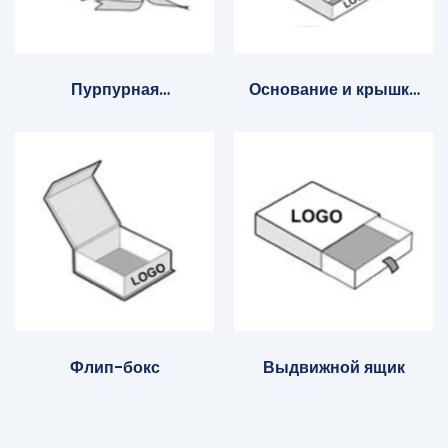
Пурпурная
Основание и крышка
подарочная коробка
Коробка
Флип-бокс
Выдвижной ящик