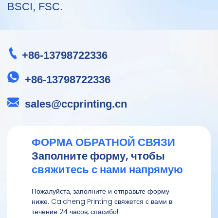
придает бумаге прочность,
BSCI, FSC.
что помогает защитить
содержимое во время
транспортировки.Дизайн:
Эти коробки можно
+86-13798722336
настроить по размеру,
форме и принту, чтобы
они соответствовали
+86-13798722336
эстетике бренда и
подходили к различным
sales@ccprinting.cn
типам одежды. Такая
индивидуализация также
может помочь
минимизировать отходы за
ФОРМА ОБРАТНОЙ СВЯЗИ
счет исключения излишков
Заполните форму, чтобы
упаковочного материала.
свяжитесь с нами напрямую
Пожалуйста, заполните и отправьте форму
ниже. Caicheng Printing свяжется с вами в
течение 24 часов, спасибо!