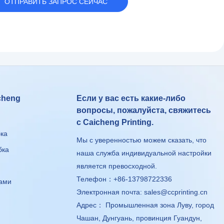
ОТПРАВИТЬ ЗАПРОС СЕЙЧАС
cheng
Если у вас есть какие-либо
вопросы, пожалуйста, свяжитесь
с Caicheng Printing.
бка
Мы с уверенностью можем сказать, что
бка
наша служба индивидуальной настройки
является превосходной.
Телефон：+86-13798722336
чами
Электронная почта:
sales@ccprinting.cn
Адрес： Промышленная зона Луву, город
Чашан, Дунгуань, провинция Гуандун,