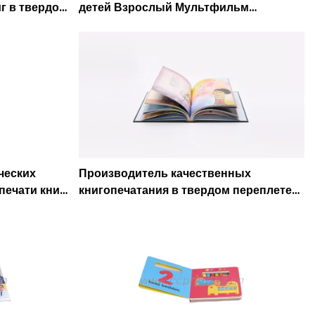
иг в твердом
детей Взрослый Мультфильм
ing
Раскраски Книга английских рассказов
Печать книг - Caicheng Printing
ческих
Производитель качественных
печати книг
книгопечатания в твердом переплете
|-Caicheng Printing