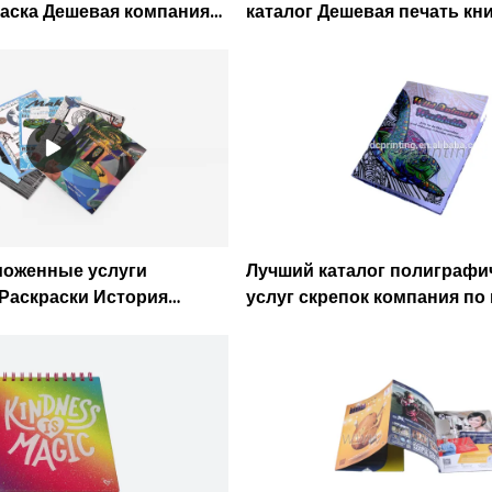
аска Дешевая компания
каталог Дешевая печать кн
г - Caicheng Printing
переплете - Caicheng Print
моженные услуги
Лучший каталог полиграфи
Раскраски История
услуг скрепок компания по 
орящим детям
- Caicheng Printing
я компания - Caicheng