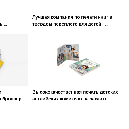
Лучшая компания по печати книг в
ры
твердом переплете для детей -
 книг
Caicheng Printing
ng Printing
и
Высококачественная печать детских
ов брошюры
английских комиксов на заказ в
ng
твердом переплете - Caicheng Printing