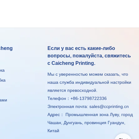
cheng
Если у вас есть какие-либо
вопросы, пожалуйста, свяжитесь
с Caicheng Printing.
бка
Мы с уверенностью можем сказать, что
бка
наша служба индивидуальной настройки
является превосходной.
Телефон：+86-13798722336
чами
Электронная почта:
sales@ccprinting.cn
Адрес： Промышленная зона Луву, город
Чашан, Дунгуань, провинция Гуандун,
Китай