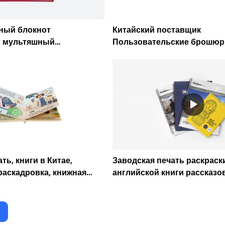
ный блокнот
Китайский поставщик
 мультяшный
Пользовательские брошю
щийся Творческий
Брошюры Услуги по печати
атушке Производитель
Компания-каталог - Caiche
ти - Caicheng Printing
ть, книги в Китае,
Заводская печать раскраск
раскадровка, книжная
английской книги рассказ
eng Printing
Notebook-Caicheng Printi