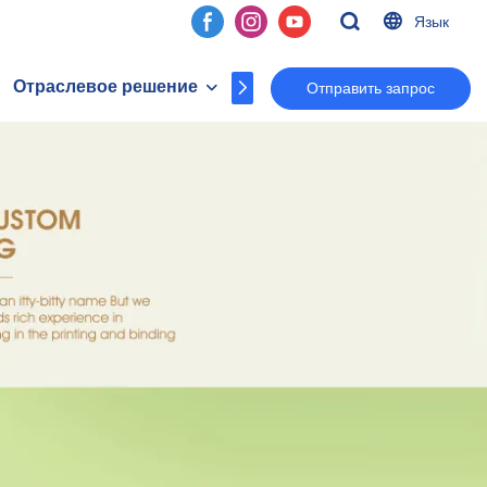
Язык
Отраслевое решение
О копиях
Контакт
Отправить запрос