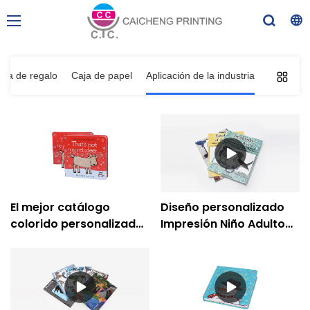
aja de regalo
Caja de papel
Aplicación de la industria
El mejor catálogo
Diseño personalizado
colorido personalizado
Impresión Niño Adulto
Impresión de libros de
Dibujos animados para
tapa dura baratos -
colorear Libro de
Caicheng Printing
cuentos en inglés
Impresión de libros -
Caicheng Printing