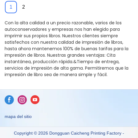
imágenes para niños-
inglés para niños de
1
2
Impresión de Caicheng
alta calidad-impresión
de Caicheng
Con la alta calidad a un precio razonable, varios de los
autoconservadores y empresas nos han elegido para
imprimir sus propios libros. Nuestros clientes siempre
satisfechos con nuestra calidad de impresión de libros,
hasta ahora mantenemos 100% de buenas tarifas para la
impresión de libros. Nuestras grandes ventajas: Cita
instantánea, producción rápida.&Tiempo de entrega,
servicios de impresión de alta gama. Permitiremos que la
impresión de libro sea de manera simple y fácil.
mapa del sitio
Copyright © 2026 Dongguan Caicheng Printing Factory -