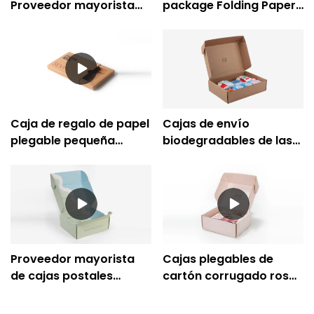
Proveedor mayorista
package Folding Paper
de cajas de cartón
Box Company
corrugado
Company - Caicheng
personalizadas
Printing
Caja de regalo de papel
Cajas de envío
plegable pequeña
biodegradables de las
personalizada con ropa
cajas acanaladas
interior de cajón
amistosas del papel de
deslizante - Impresión
Eco Kraft
Caicheng
Proveedor mayorista
Cajas plegables de
de cajas postales
cartón corrugado rosa
corrugadas ecológicas
para envío de ropa
- Caicheng Printing
interior -Caicheng