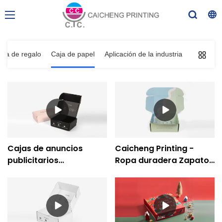
aja de regalo
Caja de papel
Aplicación de la industria
Cajas de anuncios
Caicheng Printing -
publicitarios
Ropa duradera Zapatos
corrugados
Embalaje de papel
personalizados que
Cartón Envío Regalo
envían cajas de
Supplie Caja corrugada
anuncios publicitarios
para electrónica