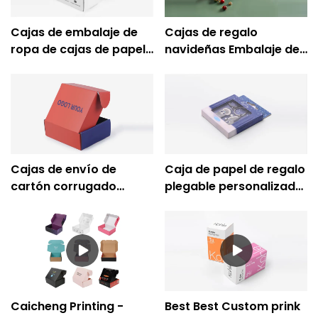
Cajas de embalaje de
Cajas de regalo
ropa de cajas de papel
navideñas Embalaje de
corrugado
Navidad Cajas de
personalizadas de
regalo corrugadas al
impresión Caicheng
por mayor
Cajas de envío de
Caja de papel de regalo
cartón corrugado
plegable personalizada
rígido personalizadas
para llavero con
Caja de embalaje de
ventana de PVC -
cartón corrugado para
Caicheng Printing
ropa - Caicheng
Printing
Caicheng Printing -
Best Best Custom prink