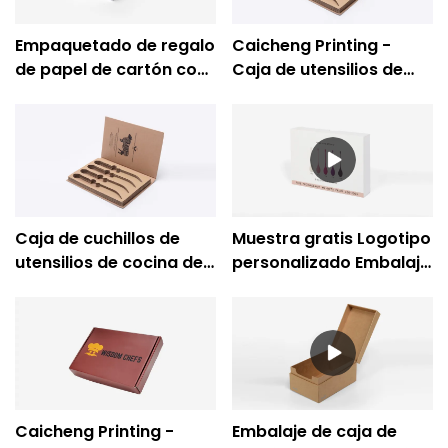
Empaquetado de regalo
Caicheng Printing -
de papel de cartón con
Caja de utensilios de
logotipo personalizado
cocina de cartón
de alta calidad Empresa
corrugado para
de cajas de alimentos
embalaje de papel
para bebés - Caicheng
reciclado
Printing
Caja de cuchillos de
Muestra gratis Logotipo
utensilios de cocina de
personalizado Embalaje
cartón corrugado de
impreso Utensilios de
embalaje de papel
cocina Caja de regalo
reciclado
de papel-Caicheng
Printing
Caicheng Printing -
Embalaje de caja de