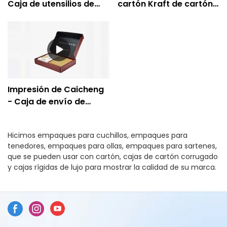
Caja de utensilios de
cartón Kraft de cartón
cocina de papel
de paquete
plegable de cartón con
personalizado
logotipo personalizado
reciclable de fábrica-
Impresión de Caicheng
Impresión de Caicheng
- Caja de envío de
envío de artículos de
cocina de cartón
Hicimos empaques para cuchillos, empaques para
corrugado único
tenedores, empaques para ollas, empaques para sartenes,
impreso al por mayor
que se pueden usar con cartón, cajas de cartón corrugado
para paquete
y cajas rígidas de lujo para mostrar la calidad de su marca.