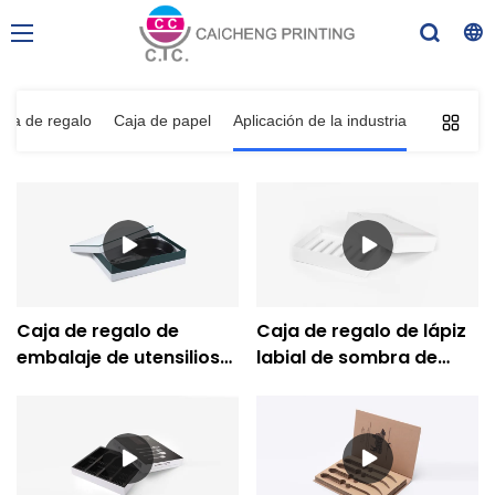
aja de regalo
Caja de papel
Aplicación de la industria
Caja de regalo de
Caja de regalo de lápiz
embalaje de utensilios
labial de sombra de
de cocina con bandeja
ojos de embalaje
de almacenamiento de
cosmético con logotipo
logotipo personalizado
personalizado-
al por mayor-Impresión
Impresión de Caicheng
de Caicheng