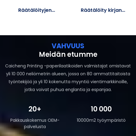
Räätälöityjen
Räätälöity kirjan
painettujen
painatus
lahjakassien
tukkumyynti
VAHVUUS
Meidän etumme
Caicheng Printing -paperilaatikoiden valmistajat omistavat
yli 10 000 neliömetrin alueen, jossa on 80 ammattitaitoista
työntekijää ja yli 10 kokenutta myyntiä vientimarkkinoille,
jotka voivat puhua englantia ja espanjaa.
20+
10 000
Pakkauskokemus OEM-
10000m2 työympäristö
palvelusta