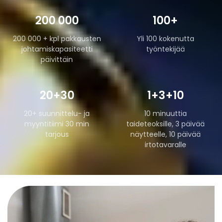
200 000
100+
200 000 + kpl pakkausten
Yli 100 kokenutta
johtamiskapasiteetti
työntekijää
päivittäin
20+30
1+3+10
20+ suunnittelu- ja
10 minuuttia
myyntitiimi 30 min
taideteoksille, 3 päivää
tarjous
näytteelle, 10 päivää
irtotavaralle