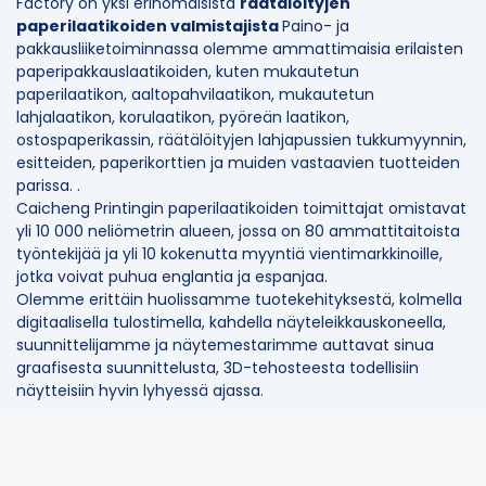
Factory on yksi erinomaisista
räätälöityjen
paperilaatikoiden valmistajista
Paino- ja
pakkausliiketoiminnassa olemme ammattimaisia ​​erilaisten
paperipakkauslaatikoiden, kuten mukautetun
paperilaatikon, aaltopahvilaatikon, mukautetun
lahjalaatikon, korulaatikon, pyöreän laatikon,
ostospaperikassin, räätälöityjen lahjapussien tukkumyynnin,
esitteiden, paperikorttien ja muiden vastaavien tuotteiden
parissa. .
Caicheng Printingin paperilaatikoiden toimittajat omistavat
yli 10 000 neliömetrin alueen, jossa on 80 ammattitaitoista
työntekijää ja yli 10 kokenutta myyntiä vientimarkkinoille,
jotka voivat puhua englantia ja espanjaa.
Olemme erittäin huolissamme tuotekehityksestä, kolmella
digitaalisella tulostimella, kahdella näyteleikkauskoneella,
suunnittelijamme ja näytemestarimme auttavat sinua
graafisesta suunnittelusta, 3D-tehosteesta todellisiin
näytteisiin hyvin lyhyessä ajassa.