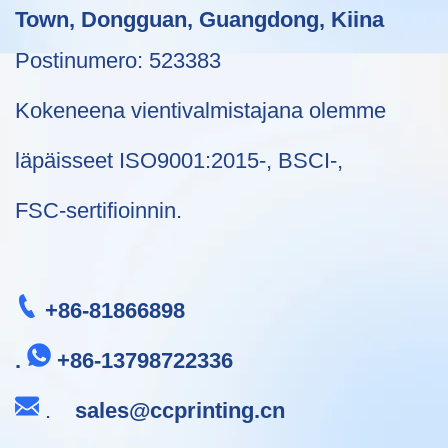
Town, Dongguan, Guangdong, Kiina
Postinumero: 523383
Kokeneena vientivalmistajana olemme
läpäisseet ISO9001:2015-, BSCI-,
FSC-sertifioinnin.
+86-81866898
.
+86-13798722336
.
sales@ccprinting.cn