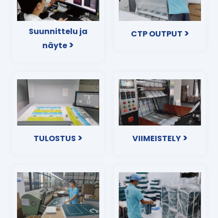
Suunnittelu ja
>
CTP OUTPUT
>
näyte
>
>
TULOSTUS
VIIMEISTELY