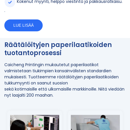
Kokenut myynti, helppo viestintä ja pakkausratkaisu.
.
LUE LISÄÄ
Räätälöityjen paperilaatikoiden
tuotantoprosessi
Caicheng Printingin mukautetut paperilaatikot
valmistetaan tiukimpien kansainvälisten standardien
mukaisesti. Tuotteemme räätälöityjen paperilaatikoiden
tukkumyynti on saanut suosion
sekä kotimaisille että ulkomaisille markkinoille. Niitä viedään
nyt laajalti 200 maahan.