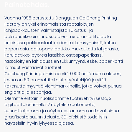
Painotehdas.
Vuonna 1996 perustettu Dongguan CaiCheng Printing
Factory on yksi erinomaisista
räätälöityjen
lahjapakkausten valmistajista
Tulostus- ja
pakkausliiketoiminnassa olemme ammattitaidolla
erilaisissa pakkauslaatikoiden tukkumyynnissä, kuten
paperirasia, aaltopahvilaatikko, mukautettu lahjarasia,
korulaatikko, pyöreä laatikko, ostospaperikassi,
räätälöityjen lahjapussien tukkumyynti, esite, paperikortti
ja muut vastaavat tuotteet.
Caicheng Printing omistaa yli 10 000 neliömetrin alueen,
jossa on 80 ammattitaitoista työntekijää ja yli 10
kokenutta myyntiä vientimarkkinoille, jotka voivat puhua
englantia ja espanjaa.
Olemme erittäin huolissamme tuotekehityksestä, 3
digitaalitulostimella, 2 näyteleikkuukoneella,
suunnittelijamme ja näytemestarimme auttavat sinua
graafisesta suunnittelusta, 3D-efektistä todellisiin
näytteisiin hyvin lyhyessä ajassa.