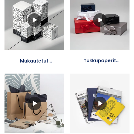
Tukkupaperit
Mukautetut
lahjapakkauslaatikot
paperilaatikot
nauhalla
tukkumyynti