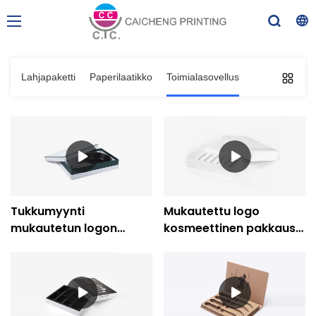
Lahjapaketti
Paperilaatikko
Toimialasovellus
Tukkumyynti
Mukautettu logo
mukautetun logon
kosmeettinen pakkaus
säilytysastiat
luomiväri huulipuna
keittiövälineet pakkaus
lahjapakkaus-Caicheng
lahjarasia-caicheng-
tulostus
tulostus