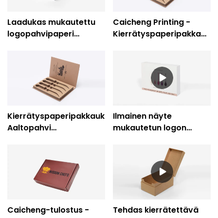
Laadukas mukautettu
Caicheng Printing -
logopahvipaperi
Kierrätyspaperipakkauks
lahjapakkaus
Aaltopahvi
vauvanruokapakkausyritys
keittiövälinelaatikko
- Caicheng-tulostus
Kierrätyspaperipakkaukset
Ilmainen näyte
Aaltopahvi
mukautetun logon
keittiövälineiden
painettu pakkaus
veitsilaatikko
Keittiövälineet Paperi
lahjarasia-Caicheng
tulostus
Caicheng-tulostus -
Tehdas kierrätettävä