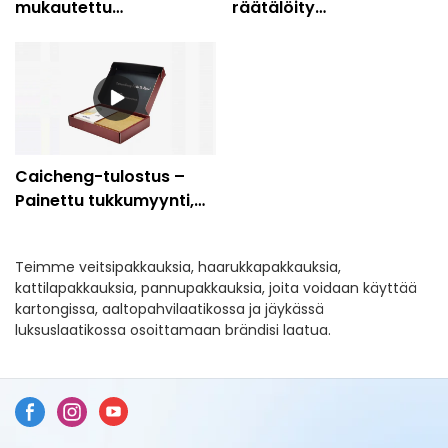
mukautettu
räätälöity
logopahvipostilaatikko
pahvipakkaus Kraft-
taitettava paperi
kartonkipakkaus -
keittiövälinelaatikko
Caicheng-tulostus
Caicheng-tulostus –
Painettu tukkumyynti,
ainutlaatuinen
aaltopahvipakkaus
Teimme veitsipakkauksia, haarukkapakkauksia,
keittiövälineiden
kattilapakkauksia, pannupakkauksia, joita voidaan käyttää
postilaatikon
kartongissa, aaltopahvilaatikossa ja jäykässä
lähetyslaatikko
luksuslaatikossa osoittamaan brändisi laatua.
pakkaukselle