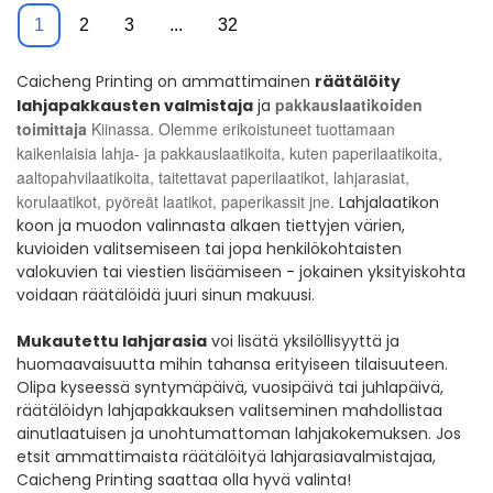
aaltopahvipakkaus
1
2
3
...
32
Caicheng Printing on ammattimainen
räätälöity
pakkauslaatikoiden
lahjapakkausten valmistaja
ja
toimittaja
Kiinassa. Olemme erikoistuneet tuottamaan
kaikenlaisia ​​lahja- ja pakkauslaatikoita, kuten paperilaatikoita,
aaltopahvilaatikoita, taitettavat paperilaatikot, lahjarasiat,
korulaatikot, pyöreät laatikot, paperikassit jne.
Lahjalaatikon
koon ja muodon valinnasta alkaen tiettyjen värien,
kuvioiden valitsemiseen tai jopa henkilökohtaisten
valokuvien tai viestien lisäämiseen - jokainen yksityiskohta
voidaan räätälöidä juuri sinun makuusi.
Mukautettu lahjarasia
voi lisätä yksilöllisyyttä ja
huomaavaisuutta mihin tahansa erityiseen tilaisuuteen.
Olipa kyseessä syntymäpäivä, vuosipäivä tai juhlapäivä,
räätälöidyn lahjapakkauksen valitseminen mahdollistaa
ainutlaatuisen ja unohtumattoman lahjakokemuksen. Jos
etsit ammattimaista räätälöityä lahjarasiavalmistajaa,
Caicheng Printing saattaa olla hyvä valinta!