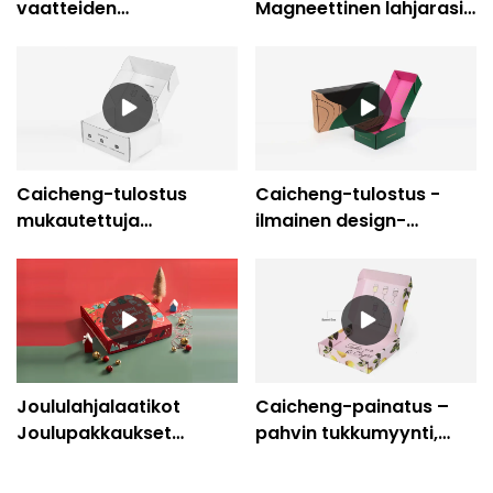
vaatteiden
Magneettinen lahjarasia
pakkauslaatikot
kosmeettiseen
Ympäristöystävällinen
peruukkipakkaukseen
vaaleanpunainen
paperipakkauslaatikko
Caicheng-tulostus
Caicheng-tulostus -
mukautettuja
ilmainen design-
aaltopahvilaatikoita,
kartonki elektroninen
vaatteiden
pakkauslaatikko
pakkauslaatikoita
mukautetulla logolla
Joululahjalaatikot
Caicheng-painatus –
Joulupakkaukset
pahvin tukkumyynti,
Aaltopahvilahjarasiat
vaaleanpunainen
tukkumyynti
makea paperipostitus,