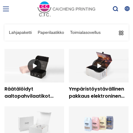
Lahjapaketti
Paperilaatikko
Toimialasovellus
Räätälöidyt
Ympäristöystävällinen
aaltopahvilaatikot
pakkaus elektroninen
Toimituspostilaatikot
magneettinen
elektroniikkaan
lahjarasia-Caicheng-
tulostus