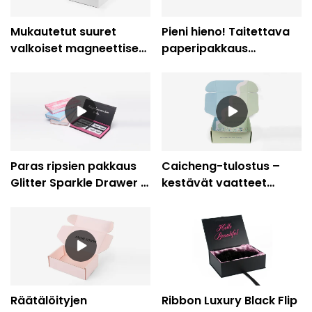
Mukautetut suuret
Pieni hieno! Taitettava
valkoiset magneettiset
paperipakkaus
lahjarasiat Tukkumyynti
karkkipahvilaatikko
pahvilahjarasiat
Paras ripsien pakkaus
Caicheng-tulostus –
Glitter Sparkle Drawer -
kestävät vaatteet
lahjarasia PVC-ikkunan
jalkineet
kosmetiikkalaatikolla -
paperipakkaukset
Caicheng-tulostus
pahvipakkaus
Lahjatarvike
Aaltopahvilaatikko
Räätälöityjen
Ribbon Luxury Black Flip