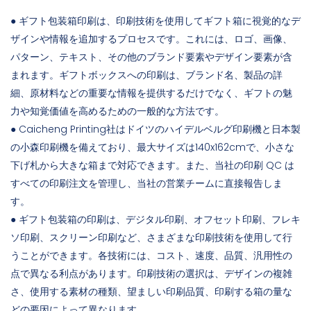
● ギフト包装箱印刷は、印刷技術を使用してギフト箱に視覚的なデ
ザインや情報を追加するプロセスです。これには、ロゴ、画像、
パターン、テキスト、その他のブランド要素やデザイン要素が含
まれます。ギフトボックスへの印刷は、ブランド名、製品の詳
細、原材料などの重要な情報を提供するだけでなく、ギフトの魅
力や知覚価値を高めるための一般的な方法です。
● Caicheng Printing社はドイツのハイデルベルグ印刷機と日本製
の小森印刷機を備えており、最大サイズは140x162cmで、小さな
下げ札から大きな箱まで対応できます。また、当社の印刷 QC は
すべての印刷注文を管理し、当社の営業チームに直接報告しま
す。
● ギフト包装箱の印刷は、デジタル印刷、オフセット印刷、フレキ
ソ印刷、スクリーン印刷など、さまざまな印刷技術を使用して行
うことができます。各技術には、コスト、速度、品質、汎用性の
点で異なる利点があります。印刷技術の選択は、デザインの複雑
さ、使用する素材の種類、望ましい印刷品質、印刷する箱の量な
どの要因によって異なります。