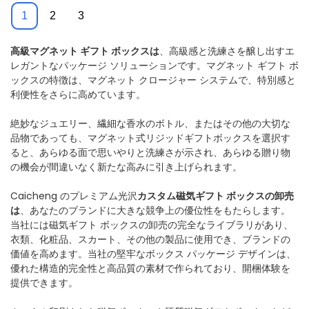
1
2
3
高級
マグネット ギフト ボックスは
、高級感と洗練さを醸し出すエ
レガントなパッケージ ソリューションです。マグネット ギフト ボ
ックスの特徴は、マグネット クロージャー システムで、特別感と
利便性をさらに高めています。
絶妙なジュエリー、繊細な香水のボトル、またはその他の大切な
品物であっても、マグネット式リジッドギフトボックスを選択す
ると、あらゆる面で思いやりと洗練さが示され、あらゆる贈り物
の機会が間違いなく新たな高みに引き上げられます。
Caicheng のプレミアム光沢
カスタム
磁気ギフト ボックスの卸売
は
、あなたのブランドに大きな競争上の優位性をもたらします。
当社には磁気ギフト ボックスの卸売の完全なライブラリがあり、
衣類、化粧品、スカート、その他の製品に使用でき、ブランドの
価値を高めます。当社の堅牢なボックス パッケージ デザインは、
優れた構造的完全性と高品質の素材で作られており、開梱体験を
提供できます。