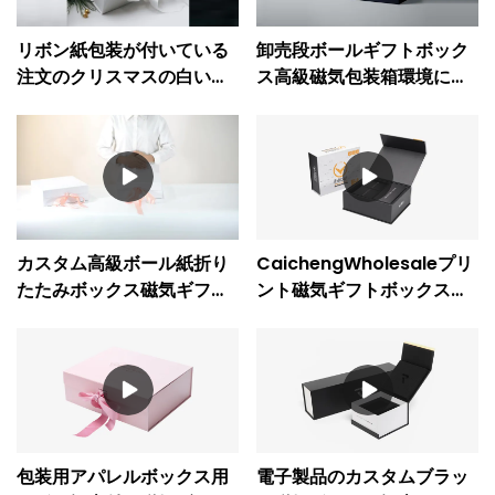
リボン紙包装が付いている
卸売段ボールギフトボック
注文のクリスマスの白い磁
ス高級磁気包装箱環境に優
気ギフト ボックス
しい
カスタム高級ボール紙折り
CaichengWholesaleプリ
たたみボックス磁気ギフト
ント磁気ギフトボックス
ボックス卸売
EVAフラップ電子オーダー
メイド磁気クロージャーボ
ックス
包装用アパレルボックス用
電子製品のカスタムブラッ