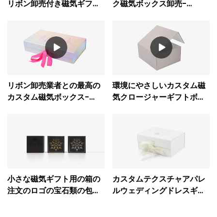
リボン卸売付き磁気ギフト
ク磁気ボックス卸売-
ボックス-
Caicheng印刷
CaichengPrinting
リボン卸売業者との最高の
環境にやさしいカスタム磁
カスタム磁気ボックス-
気クロージャーギフトボッ
CaichengPrinting
クス卸売工場-
CaichengPrinting
小さな磁気ギフト用の箱の
カスタムテクスチャアパレ
注文のロゴの宝石類の包装
ルウェディングドレスギフ
箱をホットスタンピングし
トボックスゲスト用大型包
ます
装ボックスマグネット