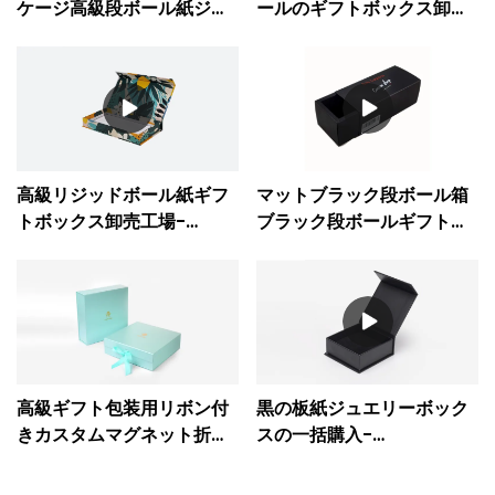
ケージ高級段ボール紙ジュ
ールのギフトボックス卸売
エリーストレージ磁気ギフ
業者-CaichengPrinting
トペーパーボックス-
Caicheng印刷
高級リジッドボール紙ギフ
マットブラック段ボール箱
トボックス卸売工場-
ブラック段ボールギフトボ
CaichengPrinting
ックス卸売-
CaichengPrinting
高級ギフト包装用リボン付
黒の板紙ジュエリーボック
きカスタムマグネット折り
スの一括購入-
たたみ式ボール紙ギフトボ
CaichengPrinting
ックス-CaichengPrinting