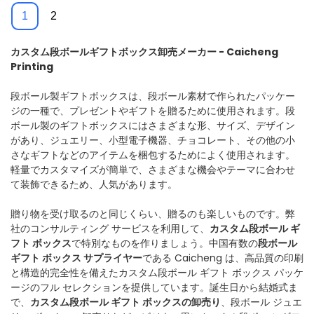
1
2
カスタム段ボールギフトボックス卸売メーカー - Caicheng
Printing
段ボール製ギフトボックスは、段ボール素材で作られたパッケー
ジの一種で、プレゼントやギフトを贈るために使用されます。段
ボール製のギフトボックスにはさまざまな形、サイズ、デザイン
があり、ジュエリー、小型電子機器、チョコレート、その他の小
さなギフトなどのアイテムを梱包するためによく使用されます。
軽量でカスタマイズが簡単で、さまざまな機会やテーマに合わせ
て装飾できるため、人気があります。
贈り物を受け取るのと同じくらい、贈るのも楽しいものです。弊
社のコンサルティング サービスを利用して、
カスタム
段ボール ギ
フト ボックス
で特別なものを作りましょう。中国有数の
段ボール
ギフト ボックス サプライヤー
である Caicheng は、高品質の印刷
と構造的完全性を備えたカスタム段ボール ギフト ボックス パッケ
ージのフル セレクションを提供しています。誕生日から結婚式ま
で、
カスタム段ボール ギフト ボックスの卸売り
、段ボール ジュエ