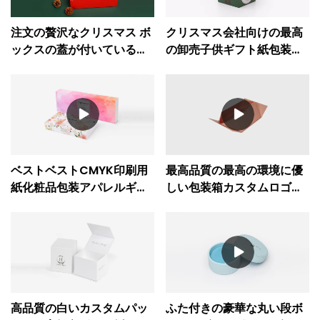
注文の贅沢なクリスマス ボ
クリスマス会社向けの最高
ックスの蓋が付いているボ
の卸売子供ギフト紙包装箱
ール紙のクリスマス ギフト
- Caicheng Printing
ボックス
ベストベストCMYK印刷用
最高品質の最高の環境に優
紙化粧品包装アパレルギフ
しい包装箱カスタムロゴフ
トボックス会社会社 -
ァッション高級折りたたみ
Caicheng Printing
ギフトボックス会社 -
Caicheng Printing
高品質の白いカスタムパッ
ふた付きの豪華な丸い段ボ