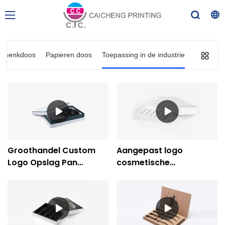
chenkdoos
Papieren doos
Toepassing in de industrie
Groothandel Custom
Aangepast logo
Logo Opslag Pan
cosmetische
Keukengerei Verpakking
verpakking
Geschenkdoos-
oogschaduw lippenstift
Caicheng Printing:
geschenkdoos-
caicheng afdrukken