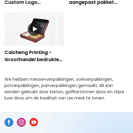
Custom Logo
aangepast pakket
Kartonnen Mailer
Kartonnen Kraft
Vouwpapier
kartonnen doos
Keukengerei Box
verpakking-Caicheng
afdrukken
Caicheng Printing -
Groothandel bedrukte
unieke golfkarton
keukengerei Mailer
We hebben messenverpakkingen, vorkverpakkingen,
verzenddoos voor
potverpakkingen, panverpakkingen gemaakt, dit kan
pakket
worden gebruikt door karton, golfkartonnen doos en stijve
luxe doos om de kwaliteit van uw merk te tonen.