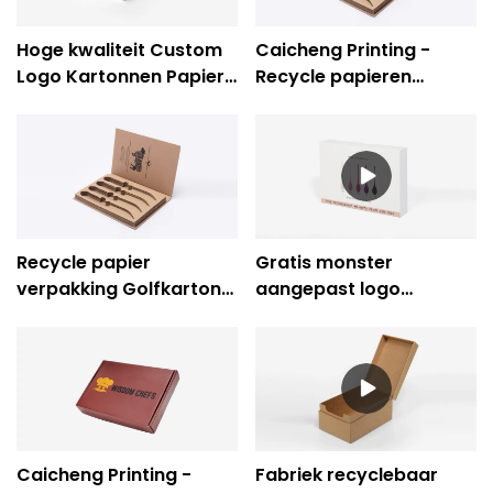
Hoge kwaliteit Custom
Caicheng Printing -
Logo Kartonnen Papier
Recycle papieren
Geschenkverpakking
verpakkingen
Babyvoeding Box Bedrijf
Golfkartonnen
- Caicheng Printing
keukengereidoos
Recycle papier
Gratis monster
verpakking Golfkarton
aangepast logo
keukengerei
bedrukte verpakking
Messendoos
keukengerei papier
geschenkdoos-
Caicheng afdrukken
Caicheng Printing -
Fabriek recyclebaar