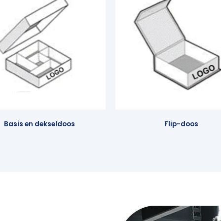
Basis en dekseldoos
Flip-doos