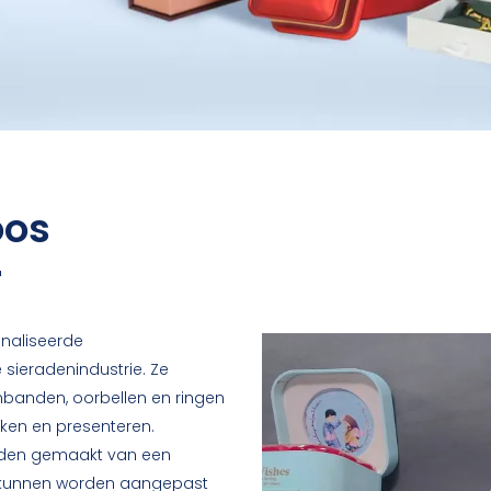
oos
er
naliseerde
sieradenindustrie. Ze
banden, oorbellen en ringen
kken en presenteren.
den gemaakt van een
en kunnen worden aangepast